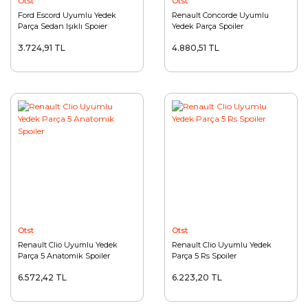
Otst
Otst
Ford Escord Uyumlu Yedek
Renault Concorde Uyumlu
Parça Sedan Işıklı Spoier
Yedek Parça Spoiler
3.724,91 TL
4.880,51 TL
Otst
Otst
Renault Clio Uyumlu Yedek
Renault Clio Uyumlu Yedek
Parça 5 Anatomik Spoiler
Parça 5 Rs Spoiler
6.572,42 TL
6.223,20 TL