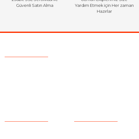
Güvenli Satın Alma
Yardım Etmek için Her zaman
Hazırlar
Ulaşım Bilgileri
Telefon :
0850 303 7 300
Mail :
info@aksoytuning.com
Adres :
Merkez Mah. Gaziosmanpaşa Cad. No: 28-30 İç Kapı
No: 1 Güngören İstanbul
Kurumsal
Alışveriş
Hakkımızda
Satış Sözleşmesi