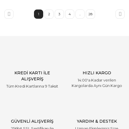
1
2
3
4
..
28
KREDİ KARTI İLE
HIZLI KARGO
ALIŞVERİŞ
14:00'a Kadar verilen
Kargolarda Aynı Gün Kargo
Tüm Kredi Kartlarına 9 Taksit
GÜVENLİ ALIŞVERİŞ
YARDIM & DESTEK
256bit SSL Sertifikası ile
Uzman Ekiplerimiz Size