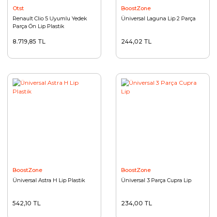
Otst
BoostZone
Renault Clio 5 Uyumlu Yedek
Üniversal Laguna Lip 2 Parça
Parça Ön Lip Plastik
8.719,85 TL
244,02 TL
BoostZone
BoostZone
Üniversal Astra H Lip Plastik
Üniversal 3 Parça Cupra Lip
542,10 TL
234,00 TL