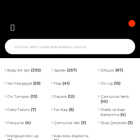
Body Kit Seti
(335)
Spoiler
(257)
Difüzör
(67)
Yan Marşpiyel
(59)
Flap
(41)
Ön Lip
(15)
Ön Tampon
(13)
Paçalık
(12)
Çamurluk Venti
(10)
Pako Takımı
(7)
Far Kaşı
(5)
Dodik ve Kapı
Kabartma
(4)
Panjurlar
(4)
Çamurluk Seti
(3)
Stop Çerçevesi
(3)
Marşpiyel Altı Lip
Kapı Kolu Kaplama