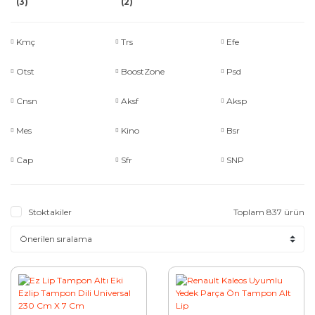
(3)
(2)
Kmç
Trs
Efe
Otst
BoostZone
Psd
Cnsn
Aksf
Aksp
Mes
Kino
Bsr
Cap
Sfr
SNP
Stoktakiler
Toplam 837 ürün