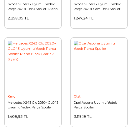
Skoda Süper B Uyumlu Yedek
Skoda Süper B Uyumlu Yedek
Parça 2020+ Üstü Spoiler- Piano
Parça 2020+ Cam Üstü Spoiler -
Black (Parlak Siyah)
Piano Black (Parlak Siyah)
2.258,05 TL
1.247,24 TL
Kmç
Otst
Mercedes X243 Glc 2020+ GLC43
Opel Ascona Uyumlu Yedek
Uyumlu Yedek Parça Spoiler
Parça Spoiler
Piano Black (Parlak Siyah)
1.409,93 TL
3.119,19 TL