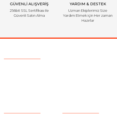
GÜVENLİ ALIŞVERİŞ
YARDIM & DESTEK
256bit SSL Sertifikası ile
Uzman Ekiplerimiz Size
Güvenli Satın Alma
Yardım Etmek için Her zaman
Hazırlar
Ulaşım Bilgileri
Telefon :
0850 303 7 300
Mail :
info@aksoytuning.com
Adres :
Merkez Mah. Gaziosmanpaşa Cad. No: 28-30 İç Kapı
No: 1 Güngören İstanbul
Kurumsal
Alışveriş