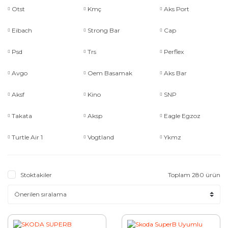
Otst
Kmç
Aks Port
Eibach
Strong Bar
Cap
Psd
Trs
Perflex
Avgo
Oem Basamak
Aks Bar
Aksf
Kino
SNP
Takata
Aksp
Eagle Egzoz
Turtle Air 1
Vogtland
Ykmz
Stoktakiler
Toplam 280 ürün