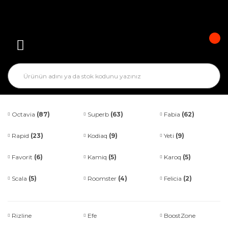
Octavia
(87)
Superb
(63)
Fabia
(62)
Rapid
(23)
Kodiaq
(9)
Yeti
(9)
Favorit
(6)
Kamiq
(5)
Karoq
(5)
Scala
(5)
Roomster
(4)
Felicia
(2)
Rizline
Efe
BoostZone