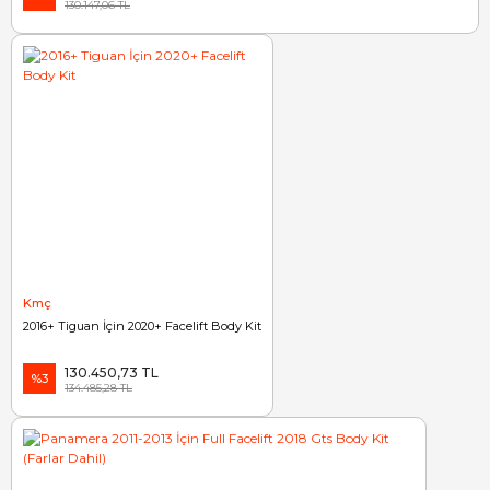
130.147,06 TL
Kmç
2016+ Tiguan İçin 2020+ Facelift Body Kit
130.450,73 TL
%3
134.485,28 TL