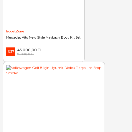
BoostZone
Mercedes Vito New Style Maybach Body Kit Seti
45.000,00 TL
%37
71.500,00 TL