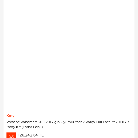
Kmç
Porsche Panamera 2011-2013 İçin Uyumlu Yedek Parça Full Facelift 2018 GTS
Body Kit (Farlar Dahil)
126.242,64 TL
%3