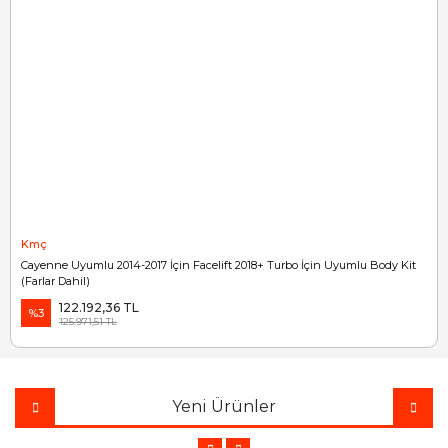
Kmç
Cayenne Uyumlu 2014-2017 İçin Facelift 2018+ Turbo İçin Uyumlu Body Kit
(Farlar Dahil)
122.192,36 TL
%3
125.971,51 TL
Yeni Ürünler