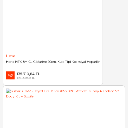
Hertz
Hertz HTX-8M-CL-C Marine 20cm. Kule Tipi Koaksiyal Hoparlör
135.710,84 TL
%3
139.908,08 TL