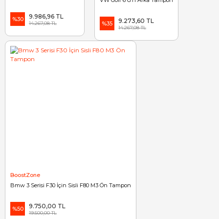
VW Golf 6 GTI Arka Tampon
9.986,96 TL
%30
9.273,60 TL
14.267,08 TL
%35
14.267,08 TL
BoostZone
Bmw 3 Serisi F30 İçin Sisli F80 M3 Ön Tampon
9.750,00 TL
%50
19.500,00 TL