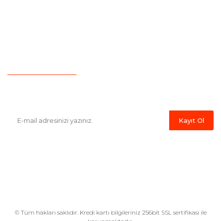
Yeni Üyelik
Garanti Şartları
İletişim
Hesap Numaralarımız
Havale Bildirim Formu
E-Bülten'e Kayıt Olun
Haber listemize kayıt olarak kampanyalardan,indirim ve yeni
ürünlerden ilk siz haberdar olabilirsiniz.
Kayıt Ol
© Tüm hakları saklıdır. Kredi kartı bilgileriniz 256bit SSL sertifikası ile