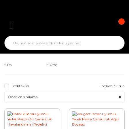
Trs
Otst
Stoktakiler
Toplam 3 ürün