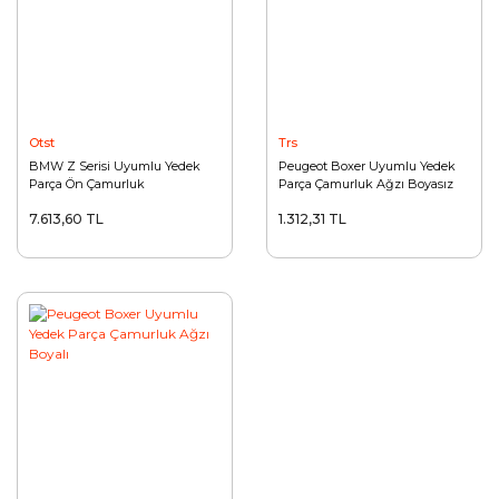
Otst
Trs
BMW Z Serisi Uyumlu Yedek
Peugeot Boxer Uyumlu Yedek
Parça Ön Çamurluk
Parça Çamurluk Ağzı Boyasız
Havalandırma (Projelik)
7.613,60 TL
1.312,31 TL