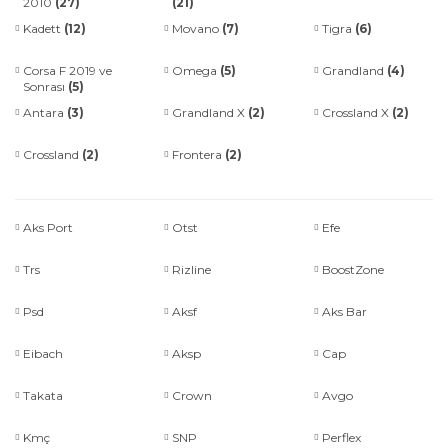
2010
(27)
(21)
Kadett
(12)
Movano
(7)
Tigra
(6)
Corsa F 2019 ve
Omega
(5)
Grandland
(4)
Sonrası
(5)
Antara
(3)
Grandland X
(2)
Crossland X
(2)
Crossland
(2)
Frontera
(2)
Aks Port
Otst
Efe
Trs
Rizline
BoostZone
Psd
Aksf
Aks Bar
Eibach
Aksp
Cap
Takata
Crown
Avgo
Kmç
SNP
Perflex