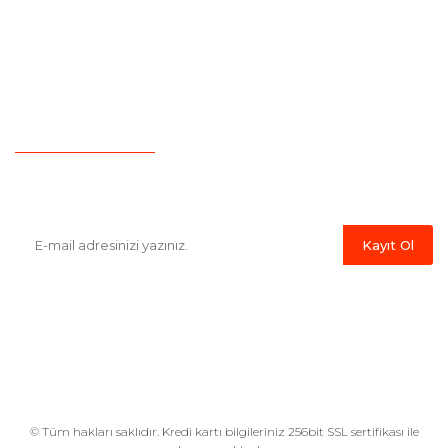
Yeni Üyelik
Garanti Şartları
İletişim
Hesap Numaralarımız
Havale Bildirim Formu
E-Bülten'e Kayıt Olun
Haber listemize kayıt olarak kampanyalardan,indirim ve yeni
ürünlerden ilk siz haberdar olabilirsiniz.
Kayıt Ol
© Tüm hakları saklıdır. Kredi kartı bilgileriniz 256bit SSL sertifikası ile