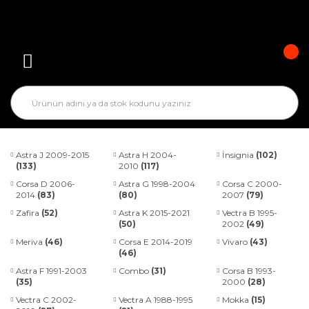
Astra J 2009-2015
Astra H 2004-
İnsignia
(102)
(133)
2010
(117)
Corsa D 2006-
Astra G 1998-2004
Corsa C 2000-
2014
(83)
(80)
2007
(79)
Zafira
(52)
Astra K 2015-2021
Vectra B 1995-
(50)
2002
(49)
Meriva
(46)
Corsa E 2014-2019
Vivaro
(43)
(46)
Astra F 1991-2003
Combo
(31)
Corsa B 1993-
(35)
2000
(28)
Vectra C 2002-
Vectra A 1988-1995
Mokka
(15)