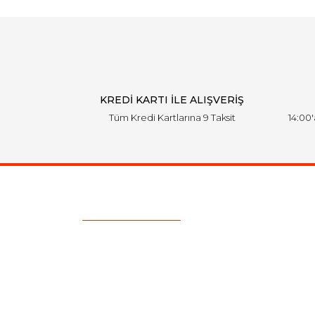
KREDİ KARTI İLE ALIŞVERİŞ
Tüm Kredi Kartlarına 9 Taksit
14:00
Ulaşım Bilgileri
Telefon :
0850 303 7 300
Mail :
info@aksoytuning.com
Adres :
Merkez Mah. Gaziosmanpaşa Cad. No: 28