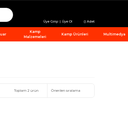
Üye Girişi
|
Üye Ol
(
) Adet
Kamp
suar
Kamp Ürünleri
Multimedya
Malzemeleri
Toplam 2 ürün