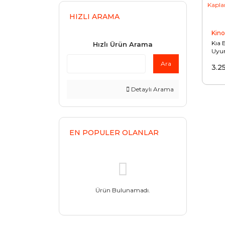
HIZLI ARAMA
Kino
Kıa 
Hızlı Ürün Arama
Uyu
Uyu
Ara
3.2
Parç
Kap
Detaylı Arama
EN POPULER OLANLAR
Ürün Bulunamadı.