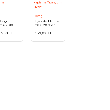
Kmç
Bongo
Hyundaı Elantra
mlu 2010
2016-2019 Için
mlu Yedek
Uyumlu Iç Kapı
53,68 TL
921,87 TL
a Kapı Kolu
Açma Kolu
lama
Kaplama(Tıtanyum
Sıyah)