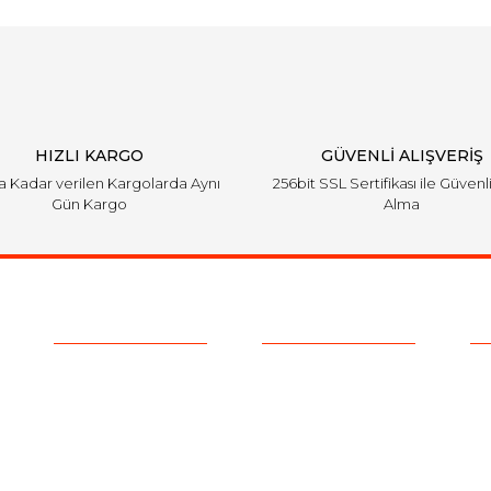
HIZLI KARGO
GÜVENLİ ALIŞVERİŞ
'a Kadar verilen Kargolarda Aynı
256bit SSL Sertifikası ile Güvenl
Gün Kargo
Alma
Kurumsal
Alışveriş
E-
Hakkımızda
Satış Sözleşmesi
Ha
ve 
Kurumsal Satış
Ödeme ve Teslimat
Sıkça Sorulan Sorular
Gizlilik ve Güvenlik
-
Kargo Takibi
İade ve İptal