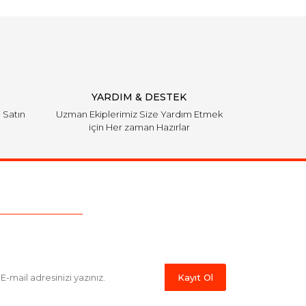
YARDIM & DESTEK
i Satın
Uzman Ekiplerimiz Size Yardım Etmek
için Her zaman Hazırlar
Bülten'e Kayıt Olun
ber listemize kayıt olarak kampanyalardan,indirim
yeni ürünlerden ilk siz haberdar olabilirsiniz.
Kayıt Ol