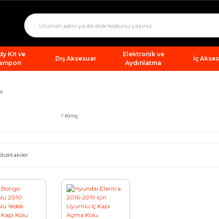
y Kit ve
Elektronik ve
Dış Aksesuar
İç Akse
ampon
Aydınlatma
a
Kmç
Stoktakiler