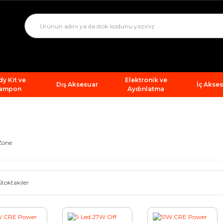
y Kit ve
Elektronik ve
Dış Aksesuar
İç Akse
ampon
Aydınlatma
Zone
Stoktakiler