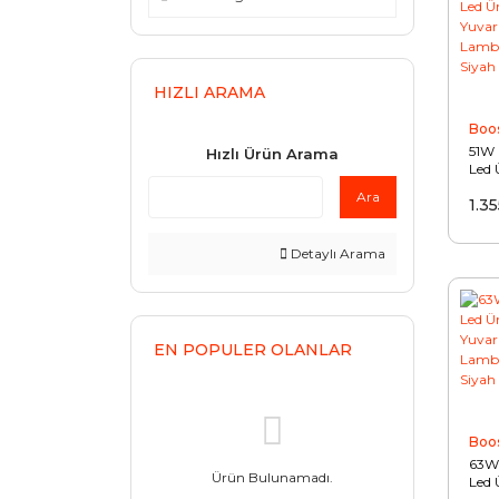
HIZLI ARAMA
Boo
51W
Hızlı Ürün Arama
Led 
Yuva
Ara
1.3
Lamb
Siya
Detaylı Arama
EN POPULER OLANLAR
Boo
63W
Ürün Bulunamadı.
Led 