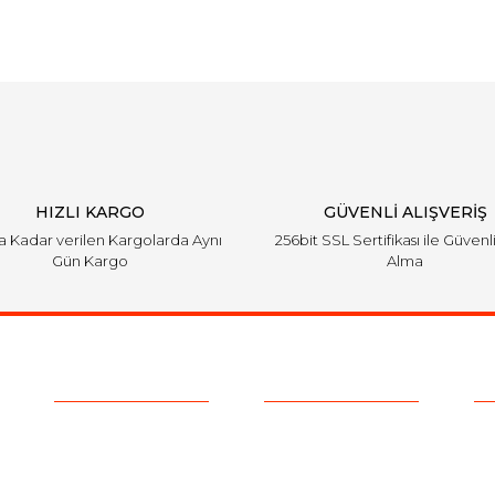
HIZLI KARGO
GÜVENLİ ALIŞVERİŞ
'a Kadar verilen Kargolarda Aynı
256bit SSL Sertifikası ile Güvenl
Gün Kargo
Alma
Kurumsal
Alışveriş
E-
Hakkımızda
Satış Sözleşmesi
Ha
ve 
Kurumsal Satış
Ödeme ve Teslimat