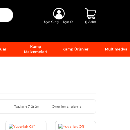
Üye Girişi
|
Üye Ol
(
) Adet
Kamp
suar
Kamp Ürünleri
Multimedya
Malzemeleri
Toplam 7 ürün