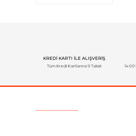
KREDİ KARTI İLE ALIŞVERİŞ
Tüm Kredi Kartlarına 9 Taksit
14:00
Ulaşım Bilgileri
Telefon :
0850 303 7 300
Mail :
info@aksoytuning.com