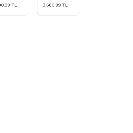
rlak Sis
Yuvarlak Sis
80,99 TL
3.680,99 TL
ası 21 Ledli
Lambası 21 Ledli
h
Kırmızı