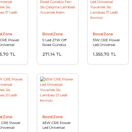
stZone
BoostZone
BoostZone
 CRE Power
9 Led 27W Off
51W CRE Power
Üniversal
Road Gündüz
Led Üniversal
rlak Sis
Farı Sis Çalışma
Yuvarlak Sis
55,70 TL
271,14 TL
1.355,70 TL
ası 17 Ledli
Lambası
Lambası 17 Ledli
h
Yuvarlak Kalın
Kırmızı
stZone
BoostZone
 CRE Power
63W CRE Power
Üniversal
Led Üniversal