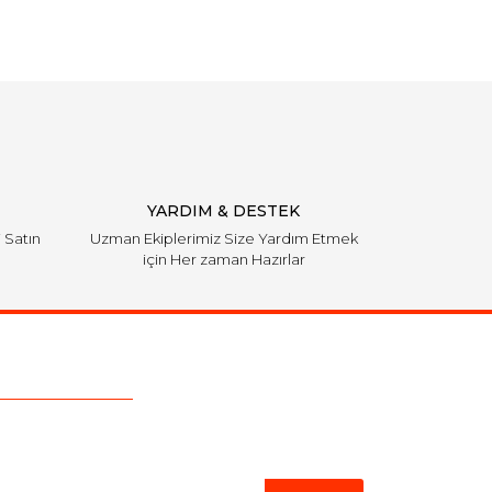
YARDIM & DESTEK
i Satın
Uzman Ekiplerimiz Size Yardım Etmek
için Her zaman Hazırlar
Bülten'e Kayıt Olun
ber listemize kayıt olarak kampanyalardan,indirim
yeni ürünlerden ilk siz haberdar olabilirsiniz.