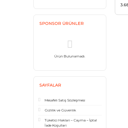
Yuva
3.6
Lamb
Siya
SPONSOR ÜRÜNLER
Ürün Bulunamadı.
SAYFALAR
Mesafeli Satış Sözleşmesi
Gizlilik ve Güvenlik
Tüketici Haklari – Cayma – İptal
İade Koşullari