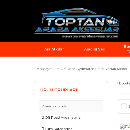
Bod
Ara Atkılar
Aracını Seç
T
Anasayfa
Off Road Aydınlatma
Yuvarlak Model
Boost
ÜRÜN GRUPLARI
Yuvarlak Model
Off Road Aydınlatma
Tüm Kategoriler