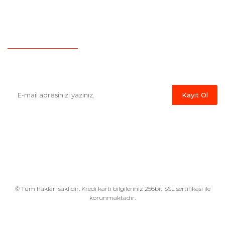
İletişim
Hesap Numaralarımız
Havale Bildirim Formu
E-Bülten'e Kayıt Olun
Haber listemize kayıt olarak kampanyalardan,indirim ve yeni
ürünlerden ilk siz haberdar olabilirsiniz.
Kayıt Ol
© Tüm hakları saklıdır. Kredi kartı bilgileriniz 256bit SSL sertifikası ile
korunmaktadır.