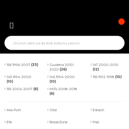
156 1996-2007
(33)
Giulietta 2010-
147 2000-2010
2020
(26)
(12)
145 1994-2000
146 1994-2000
155 1992-1998
(10)
(10)
(10)
159 2004-2007
(6)
MiTo 2008-2018
(6)
Aks Port
Otst
Eibach
Efe
BoostZone
Psd