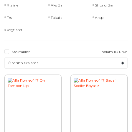
Rizline
Aks Bar
Strong Bar
Trs
Takata
Aksp
Vogtland
Stoktakiler
Toplam 113 ürün