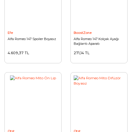
Efe
BoostZone
Alfa Romeo 147 Spoiler Boyasız
Alfa Romeo 147 Kolçak Ayağı
Bağlantı Aparatı
4.609,37 TL
271,14 TL
Otst
Otst