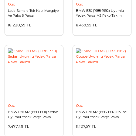
Otst
Otst
Lada Samara Tek Kapı Marşpiyel
BMW E30 (1988-1992) Uyumlu
Ve Pako 6 Parça
Yedek Parça M2 Pako Takımı
18.220,59 TL
8.459,55 TL
Otst
Otst
BMW E20 M2 (1988-1991) Sedan
BMW E30 M2 (1983-1987) Coupe
Uyumlu Yedek Parça Pako
Uyumlu Yedek Parça Pako
Takımı
Takımı
7.477,49 TL
11.127,57 TL