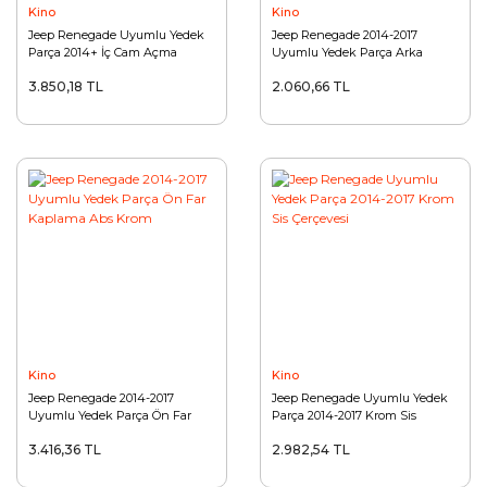
Kino
Kino
Jeep Renegade Uyumlu Yedek
Jeep Renegade 2014-2017
Parça 2014+ İç Cam Açma
Uyumlu Yedek Parça Arka
Çerçevesi Aksesuar 4 Parça Set
Reflektör Çerçevesi Krom
3.850,18 TL
2.060,66 TL
Silver
Kino
Kino
Jeep Renegade 2014-2017
Jeep Renegade Uyumlu Yedek
Uyumlu Yedek Parça Ön Far
Parça 2014-2017 Krom Sis
Kaplama Abs Krom
Çerçevesi
3.416,36 TL
2.982,54 TL