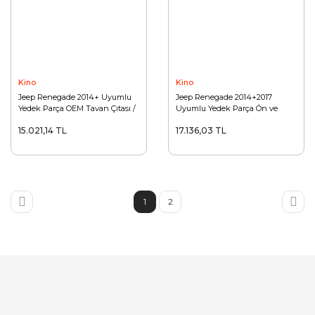
Kino
Kino
Jeep Renegade 2014+ Uyumlu
Jeep Renegade 2014+2017
Yedek Parça OEM Tavan Çıtası /
Uyumlu Yedek Parça Ön ve
Gümüş
Arka Tampon Koruma
15.021,14 TL
17.136,03 TL
1
2