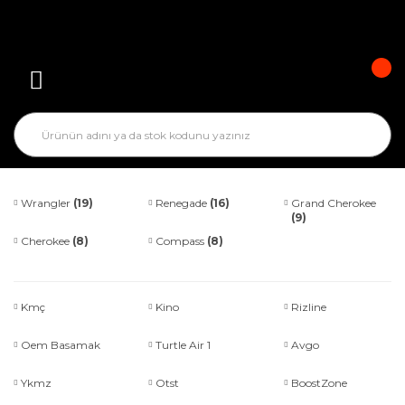
Wrangler
(19)
Renegade
(16)
Grand Cherokee
(9)
Cherokee
(8)
Compass
(8)
Kmç
Kino
Rizline
Oem Basamak
Turtle Air 1
Avgo
Ykmz
Otst
BoostZone