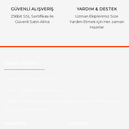
GÜVENLİ ALIŞVERİŞ
YARDIM & DESTEK
256bit SSL Sertifikası ile
Uzman Ekiplerimiz Size
Güvenli Satın Alma
Yardım Etmek için Her zaman
Hazırlar
Ulaşım Bilgileri
Telefon :
0850 303 7 300
Mail :
info@aksoytuning.com
Adres :
Merkez Mah. Gaziosmanpaşa Cad. No: 28-30 İç Kapı
No: 1 Güngören İstanbul
Kurumsal
Alışveriş