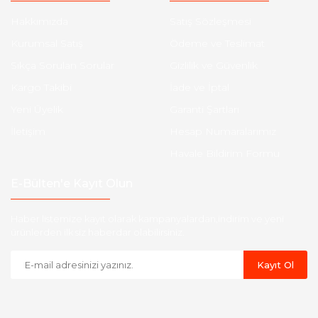
Hakkımızda
Satış Sözleşmesi
Kurumsal Satış
Ödeme ve Teslimat
Sıkça Sorulan Sorular
Gizlilik ve Güvenlik
Kargo Takibi
İade ve İptal
Yeni Üyelik
Garanti Şartları
İletişim
Hesap Numaralarımız
Havale Bildirim Formu
E-Bülten'e Kayıt Olun
Haber listemize kayıt olarak kampanyalardan,indirim ve yeni
ürünlerden ilk siz haberdar olabilirsiniz.
Kayıt Ol