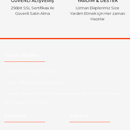
GÜVENLİ ALIŞVERİŞ
YARDIM & DESTEK
256bit SSL Sertifikası ile
Uzman Ekiplerimiz Size
Güvenli Satın Alma
Yardım Etmek için Her zaman
Hazırlar
Ulaşım Bilgileri
Telefon :
0850 303 7 300
Mail :
info@aksoytuning.com
Adres :
Merkez Mah. Gaziosmanpaşa Cad. No: 28-30 İç Kapı
No: 1 Güngören İstanbul
Kurumsal
Alışveriş