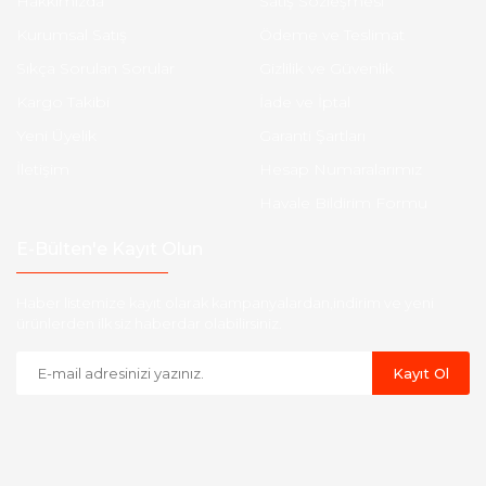
Hakkımızda
Satış Sözleşmesi
Kurumsal Satış
Ödeme ve Teslimat
Sıkça Sorulan Sorular
Gizlilik ve Güvenlik
Kargo Takibi
İade ve İptal
Yeni Üyelik
Garanti Şartları
İletişim
Hesap Numaralarımız
Havale Bildirim Formu
E-Bülten'e Kayıt Olun
Haber listemize kayıt olarak kampanyalardan,indirim ve yeni
ürünlerden ilk siz haberdar olabilirsiniz.
Kayıt Ol