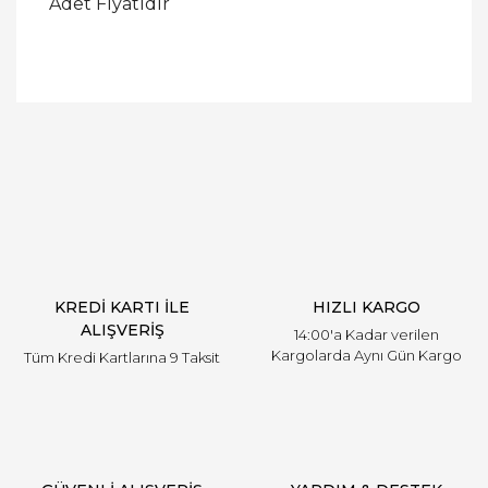
Adet Fiyatıdır
Bu ürüne ilk yorumu siz yapın!
Yorum Yaz
KREDİ KARTI İLE
HIZLI KARGO
ALIŞVERİŞ
14:00'a Kadar verilen
Kargolarda Aynı Gün Kargo
Tüm Kredi Kartlarına 9 Taksit