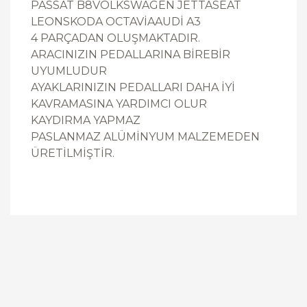
PASSAT B8VOLKSWAGEN JETTASEAT
LEONSKODA OCTAVİAAUDİ A3
4 PARÇADAN OLUŞMAKTADIR.
ARACINIZIN PEDALLARINA BİREBİR
UYUMLUDUR
AYAKLARINIZIN PEDALLARI DAHA İYİ
KAVRAMASINA YARDIMCI OLUR
KAYDIRMA YAPMAZ
PASLANMAZ ALÜMİNYUM MALZEMEDEN
ÜRETİLMİŞTİR.
Bu ürüne ilk yorumu siz yapın!
Yorum Yaz