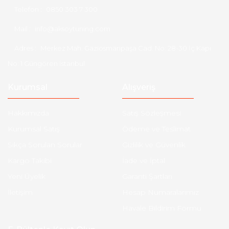
Telefon :
0850 303 7 300
Mail :
info@aksoytuning.com
Adres :
Merkez Mah. Gaziosmanpaşa Cad. No: 28-30 İç Kapı
No: 1 Güngören İstanbul
Kurumsal
Alışveriş
Hakkımızda
Satış Sözleşmesi
Kurumsal Satış
Ödeme ve Teslimat
Sıkça Sorulan Sorular
Gizlilik ve Güvenlik
Kargo Takibi
İade ve İptal
Yeni Üyelik
Garanti Şartları
İletişim
Hesap Numaralarımız
Havale Bildirim Formu