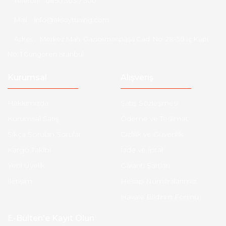
Telefon :
0850 303 7 300
Mail :
info@aksoytuning.com
Adres :
Merkez Mah. Gaziosmanpaşa Cad. No: 28-30 İç Kapı
No: 1 Güngören İstanbul
Kurumsal
Alışveriş
Hakkımızda
Satış Sözleşmesi
Kurumsal Satış
Ödeme ve Teslimat
Sıkça Sorulan Sorular
Gizlilik ve Güvenlik
Kargo Takibi
İade ve İptal
Yeni Üyelik
Garanti Şartları
İletişim
Hesap Numaralarımız
Havale Bildirim Formu
E-Bülten'e Kayıt Olun