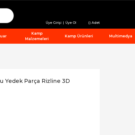
Üye Girişi
|
Üye Ol
(
) Adet
Kamp
suar
Kamp Ürünleri
Multimedya
Malzemeleri
u Yedek Parça Rizline 3D