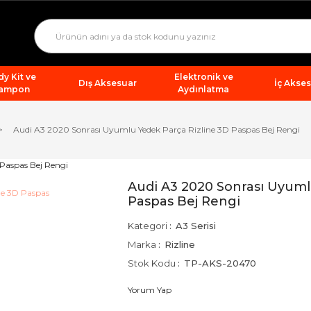
y Kit ve
Elektronik ve
Dış Aksesuar
İç Akse
ampon
Aydınlatma
Audi A3 2020 Sonrası Uyumlu Yedek Parça Rizline 3D Paspas Bej Rengi
Audi A3 2020 Sonrası Uyuml
Paspas Bej Rengi
Kategori
A3 Serisi
Marka
Rizline
Stok Kodu
TP-AKS-20470
Yorum Yap