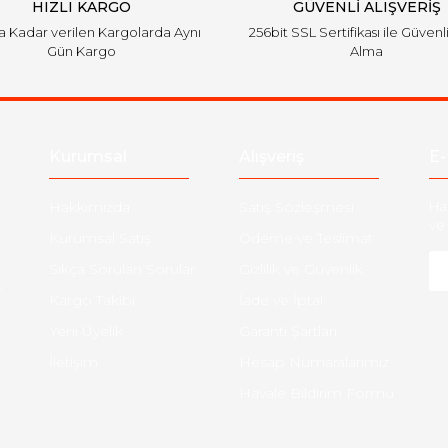
HIZLI KARGO
GÜVENLİ ALIŞVERİŞ
'a Kadar verilen Kargolarda Aynı
256bit SSL Sertifikası ile Güvenl
Gün Kargo
Alma
Kurumsal
Alışveriş
E-
Hakkımızda
Satış Sözleşmesi
Ha
ve 
Kurumsal Satış
Ödeme ve Teslimat
Sıkça Sorulan Sorular
Gizlilik ve Güvenlik
-
Kargo Takibi
İade ve İptal
Yeni Üyelik
Garanti Şartları
İletişim
Hesap Numaralarımız
Havale Bildirim Formu