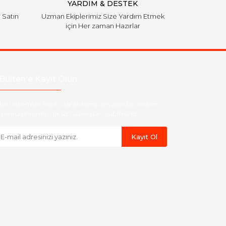
YARDIM & DESTEK
i Satın
Uzman Ekiplerimiz Size Yardım Etmek
için Her zaman Hazırlar
Bülten'e Kayıt Olun
ber listemize kayıt olarak kampanyalardan,indirim
yeni ürünlerden ilk siz haberdar olabilirsiniz.
Kayıt Ol