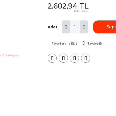
2.602,94 TL
Kdv Dahil
Sepe
Adet
Tavsiye Et