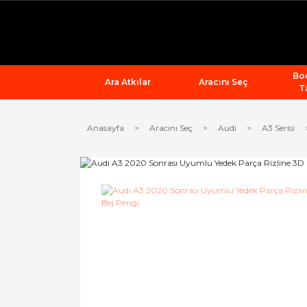
Bod
Ara Atkılar
Aracını Seç
T
Anasayfa
Aracını Seç
Audi
A3 Serisi