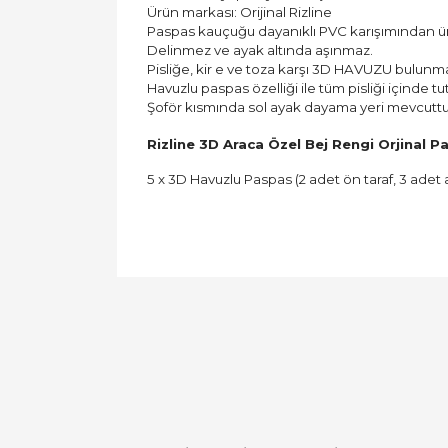
Ürün markası: Orijinal Rizline
Paspas kauçuğu dayanıklı PVC karışımından üre
Delinmez ve ayak altında aşınmaz.
Pisliğe, kir e ve toza karşı 3D HAVUZU bulunm
Havuzlu paspas özelliği ile tüm pisliği içinde tut
Şoför kısmında sol ayak dayama yeri mevcuttu
Rizline 3D Araca Özel Bej Rengi Orjinal Pa
5 x 3D Havuzlu Paspas (2 adet ön taraf, 3 adet 