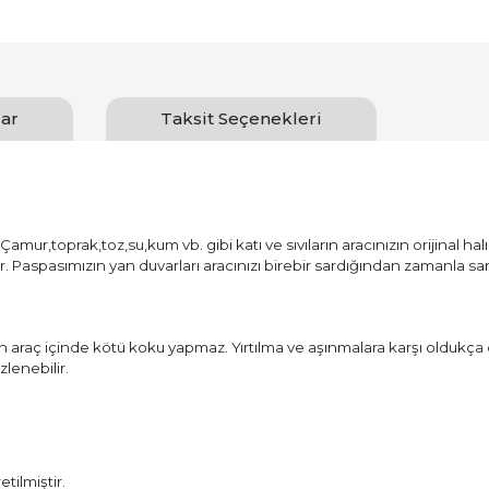
ar
Taksit Seçenekleri
amur,toprak,toz,su,kum vb. gibi katı ve sıvıların aracınızın orijinal ha
ur. Paspasımızın yan duvarları aracınızı birebir sardığından zamanla
aç içinde kötü koku yapmaz. Yırtılma ve aşınmalara karşı oldukça d
lenebilir.
ilmiştir.