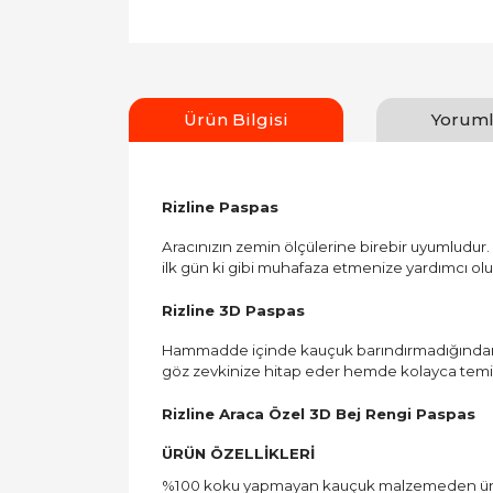
Ürün Bilgisi
Yoruml
Rizline Paspas
Aracınızın zemin ölçülerine birebir uyumludur. Ç
ilk gün ki gibi muhafaza etmenize yardımcı ol
Rizline 3D Paspas
Hammadde içinde kauçuk barındırmadığından ar
göz zevkinize hitap eder hemde kolayca temiz
Rizline Araca Özel 3D Bej Rengi Paspas
ÜRÜN ÖZELLİKLERİ
%100 koku yapmayan kauçuk malzemeden üret