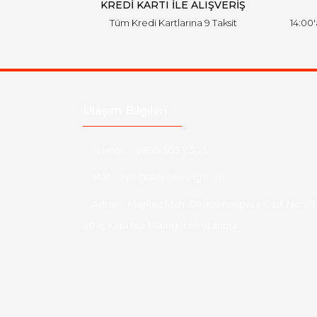
KREDİ KARTI İLE ALIŞVERİŞ
Tüm Kredi Kartlarına 9 Taksit
14:00
Ulaşım Bilgileri
Telefon :
0850 303 7 300
Mail :
info@aksoytuning.com
Adres :
Merkez Mah. Gaziosmanpaşa Cad. No: 28
30 İç Kapı No: 1 Güngören İstanbul