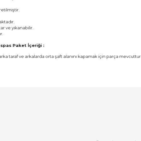
tilmiştir.
aktadır.
ar ve yıkanabilir.
r.
spas Paket İçeriği :
arka taraf ve arkalarda orta şaft alanını kapamak için parça mevcuttur
Bu ürüne ilk yorumu siz yapın!
Yorum Yaz