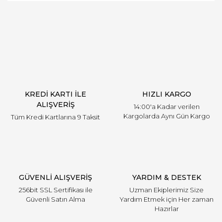
Bu ürüne ilk yorumu siz yapın!
Yorum Yaz
KREDİ KARTI İLE
HIZLI KARGO
ALIŞVERİŞ
14:00'a Kadar verilen
Kargolarda Aynı Gün Kargo
Tüm Kredi Kartlarına 9 Taksit
GÜVENLİ ALIŞVERİŞ
YARDIM & DESTEK
256bit SSL Sertifikası ile
Uzman Ekiplerimiz Size
Güvenli Satın Alma
Yardım Etmek için Her zaman
Hazırlar