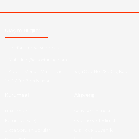
Ulaşım Bilgileri
Telefon :
0850 303 7 300
Mail :
info@aksoytuning.com
Adres :
Merkez Mah. Gaziosmanpaşa Cad. No: 28-30 İç Kapı
No: 1 Güngören İstanbul
Kurumsal
Alışveriş
Hakkımızda
Satış Sözleşmesi
Kurumsal Satış
Ödeme ve Teslimat
Sıkça Sorulan Sorular
Gizlilik ve Güvenlik