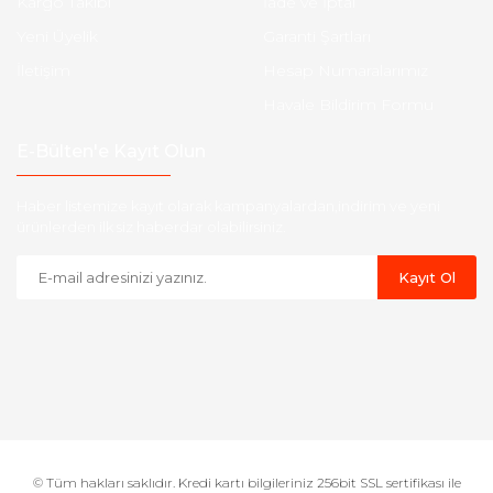
Kargo Takibi
İade ve İptal
Yeni Üyelik
Garanti Şartları
İletişim
Hesap Numaralarımız
Havale Bildirim Formu
E-Bülten'e Kayıt Olun
Haber listemize kayıt olarak kampanyalardan,indirim ve yeni
ürünlerden ilk siz haberdar olabilirsiniz.
Kayıt Ol
© Tüm hakları saklıdır. Kredi kartı bilgileriniz 256bit SSL sertifikası ile