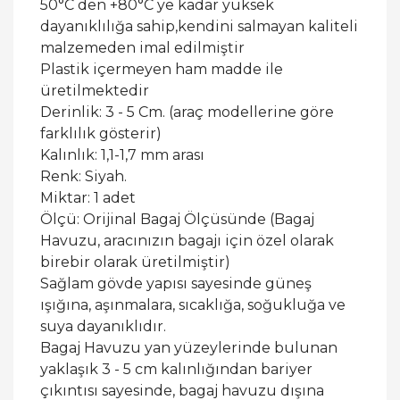
50°C den +80°C ye kadar yüksek
dayanıklılığa sahip,kendini salmayan kaliteli
malzemeden imal edilmiştir
Plastik içermeyen ham madde ile
üretilmektedir
Derinlik: 3 - 5 Cm. (araç modellerine göre
farklılık gösterir)
Kalınlık: 1,1-1,7 mm arası
Renk: Siyah.
Miktar: 1 adet
Ölçü: Orijinal Bagaj Ölçüsünde (Bagaj
Havuzu, aracınızın bagajı için özel olarak
birebir olarak üretilmiştir)
Sağlam gövde yapısı sayesinde güneş
ışığına, aşınmalara, sıcaklığa, soğukluğa ve
suya dayanıklıdır.
Bagaj Havuzu yan yüzeylerinde bulunan
yaklaşık 3 - 5 cm kalınlığından bariyer
çıkıntısı sayesinde, bagaj havuzu dışına