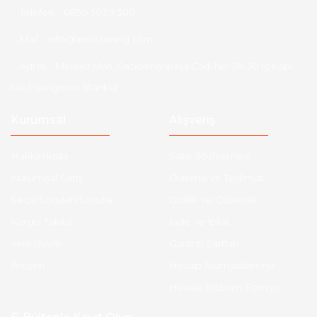
Telefon :
0850 303 7 300
Mail :
info@aksoytuning.com
Adres :
Merkez Mah. Gaziosmanpaşa Cad. No: 28-30 İç Kapı
No: 1 Güngören İstanbul
Kurumsal
Alışveriş
Hakkımızda
Satış Sözleşmesi
Kurumsal Satış
Ödeme ve Teslimat
Sıkça Sorulan Sorular
Gizlilik ve Güvenlik
Kargo Takibi
İade ve İptal
Yeni Üyelik
Garanti Şartları
İletişim
Hesap Numaralarımız
Havale Bildirim Formu