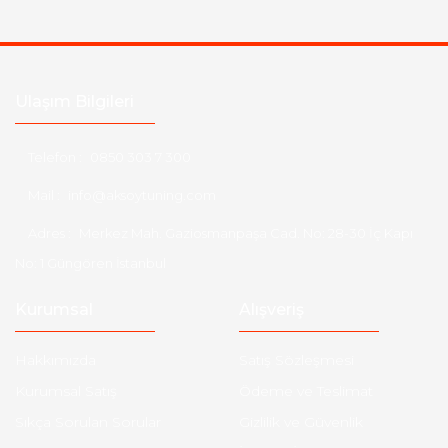
Ulaşım Bilgileri
Telefon :
0850 303 7 300
Mail :
info@aksoytuning.com
Adres :
Merkez Mah. Gaziosmanpaşa Cad. No: 28-30 İç Kapı
No: 1 Güngören İstanbul
Kurumsal
Alışveriş
Hakkımızda
Satış Sözleşmesi
Kurumsal Satış
Ödeme ve Teslimat
Sıkça Sorulan Sorular
Gizlilik ve Güvenlik