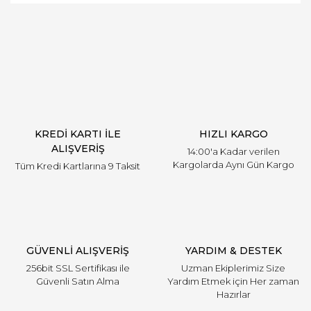
Bu ürüne ilk yorumu siz yapın!
Yorum Yaz
KREDİ KARTI İLE
HIZLI KARGO
ALIŞVERİŞ
14:00'a Kadar verilen
Kargolarda Aynı Gün Kargo
Tüm Kredi Kartlarına 9 Taksit
GÜVENLİ ALIŞVERİŞ
YARDIM & DESTEK
256bit SSL Sertifikası ile
Uzman Ekiplerimiz Size
Güvenli Satın Alma
Yardım Etmek için Her zaman
Hazırlar