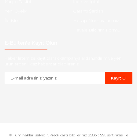
Kargo Takibi
İade ve İptal
Yeni Üyelik
Garanti Şartları
İletişim
Hesap Numaralarımız
Havale Bildirim Formu
E-Bülten'e Kayıt Olun
Haber listemize kayıt olarak kampanyalardan,indirim ve yeni
ürünlerden ilk siz haberdar olabilirsiniz.
Kayıt Ol
© Tüm hakları saklıdır. Kredi kartı bilgileriniz 256bit SSL sertifikası ile