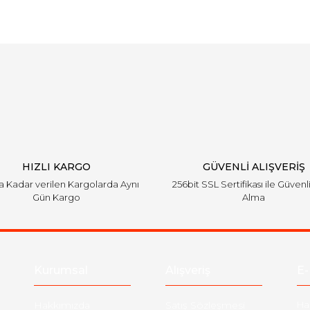
Bu ürüne ilk yorumu siz yapın!
Yorum Yaz
HIZLI KARGO
GÜVENLİ ALIŞVERİŞ
'a Kadar verilen Kargolarda Aynı
256bit SSL Sertifikası ile Güvenl
Gün Kargo
Alma
Kurumsal
Alışveriş
E-
Hakkımızda
Satış Sözleşmesi
Ha