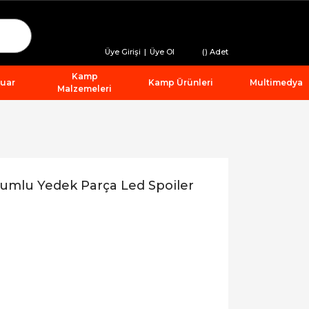
Üye Girişi
|
Üye Ol
(
) Adet
Kamp
suar
Kamp Ürünleri
Multimedya
Malzemeleri
umlu Yedek Parça Led Spoiler