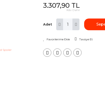
3.307,90 TL
Kdv Dahil
Sepe
Adet
Tavsiye Et