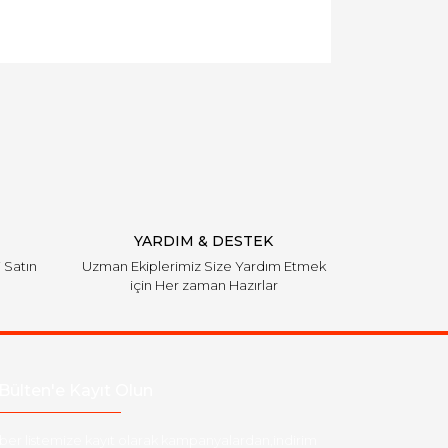
YARDIM & DESTEK
i Satın
Uzman Ekiplerimiz Size Yardım Etmek
için Her zaman Hazırlar
Bülten'e Kayıt Olun
ber listemize kayıt olarak kampanyalardan,indirim