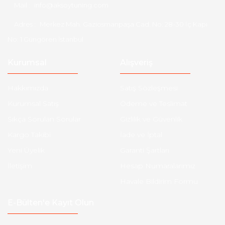
Mail :
info@aksoytuning.com
Adres :
Merkez Mah. Gaziosmanpaşa Cad. No: 28-30 İç Kapı
No: 1 Güngören İstanbul
Kurumsal
Alışveriş
Hakkımızda
Satış Sözleşmesi
Kurumsal Satış
Ödeme ve Teslimat
Sıkça Sorulan Sorular
Gizlilik ve Güvenlik
Kargo Takibi
İade ve İptal
Yeni Üyelik
Garanti Şartları
İletişim
Hesap Numaralarımız
Havale Bildirim Formu
E-Bülten'e Kayıt Olun