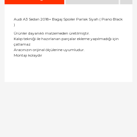
Audi A3 Sedan 2018+ Bagaj Spoiler Parlak Siyah ( Piano Black
)
Ürünler dayanıklı malzemeden üretilmiştir.
Kalıp tekniği ile hazırlanan parçalar ekleme yapılmadığı için
çatlamaz
Aracınızın orijinal ölçülerine uyumludur.
Montajı kolaydır
Bu ürüne ilk yorumu siz yapın!
Yorum Yaz