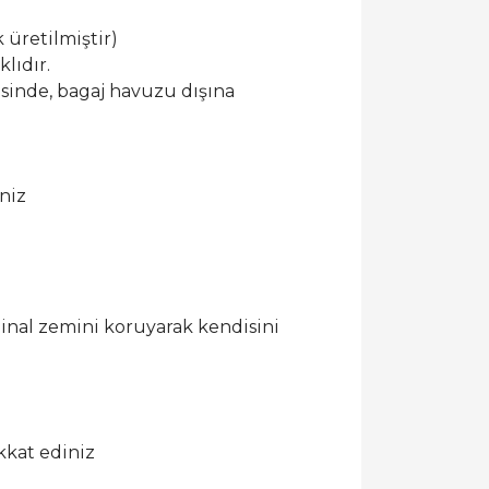
 üretilmiştir)
lıdır.
esinde, bagaj havuzu dışına
niz
ijinal zemini koruyarak kendisini
kkat ediniz