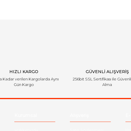
Bu ürüne ilk yorumu siz yapın!
Yorum Yaz
HIZLI KARGO
GÜVENLİ ALIŞVERİŞ
'a Kadar verilen Kargolarda Aynı
256bit SSL Sertifikası ile Güvenl
Gün Kargo
Alma
Kurumsal
Alışveriş
E-
Hakkımızda
Satış Sözleşmesi
Ha