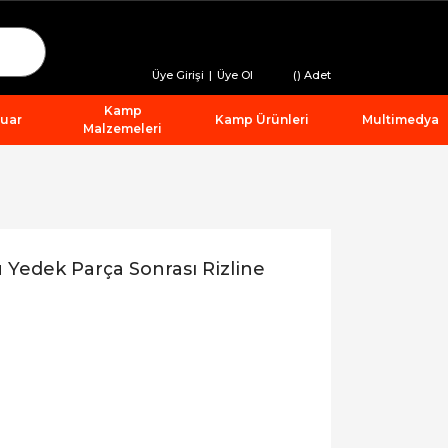
Üye Girişi
|
Üye Ol
(
) Adet
Kamp
suar
Kamp Ürünleri
Multimedya
Malzemeleri
Yedek Parça Sonrası Rizline