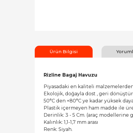
Ürün Bilgisi
Yoruml
Rizline Bagaj Havuzu
Piyasadaki en kaliteli malzemelerden
Ekolojik, doğayla dost , geri dönüşt
50°C den +80°C ye kadar yüksek dayan
Plastik içermeyen ham madde ile ür
Derinlik: 3 - 5 Cm. (araç modellerine g
Kalınlık: 1,1-1,7 mm arası
Renk: Siyah.