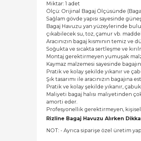
Miktar: 1 adet
Ölçü: Orijinal Bagaj Ölçüsünde (Bagaj 
Sağlam gövde yapısı sayesinde güneş ı
Bagaj Havuzu yan yüzeylerinde buluna
çıkabilecek su, toz, çamur vb. maddel
Aracınızın bagaj kısmının temiz ve dü
Soğukta ve sıcakta sertleşme ve kırı
Montaj gerektirmeyen yumuşak malzem
Kaymaz malzemesi sayesinde bagajın
Pratik ve kolay şekilde yıkanır ve ça
Şık tasarımı ile aracınızın bagajına est
Pratik ve kolay şekilde yıkanır, çabu
Maliyeti bagaj halısı maliyetinden ço
amorti eder.
Profesyonellik gerektirmeyen, kişis
Rizline Bagaj Havuzu Alırken Dikk
NOT: - Ayrıca siparişe özel üretim y