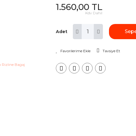
1.560,00 TL
Kdv Dahil
Sepe
Adet
Tavsiye Et