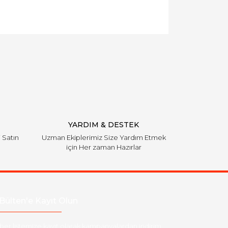
YARDIM & DESTEK
i Satın
Uzman Ekiplerimiz Size Yardım Etmek
için Her zaman Hazırlar
Bülten'e Kayıt Olun
ber listemize kayıt olarak kampanyalardan,indirim