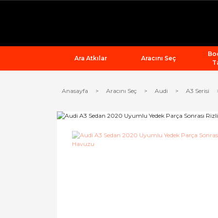
Bod
Ara Atkılar
Aracını Seç
T
Anasayfa
Aracını Seç
Audi
A3 Serisi