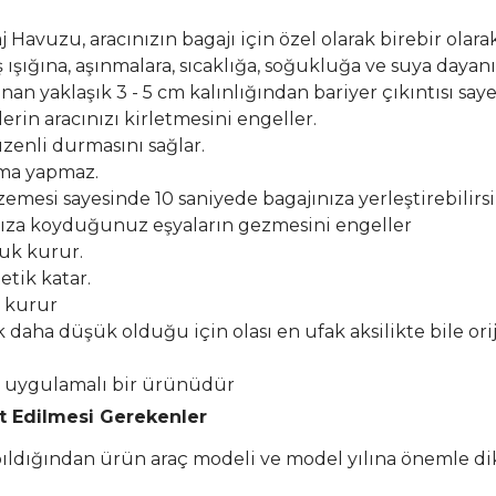
Havuzu, aracınızın bagajı için özel olarak birebir olarak
şığına, aşınmalara, sıcaklığa, soğukluğa ve suya dayanık
n yaklaşık 3 - 5 cm kalınlığından bariyer çıkıntısı say
erin aracınızı kirletmesini engeller.
zenli durmasını sağlar.
lma yapmaz.
esi sayesinde 10 saniyede bagajınıza yerleştirebilirsi
ıza koyduğunuz eşyaların gezmesini engeller
buk kurur.
etik katar.
k kurur
k daha düşük olduğu için olası en ufak aksilikte bile or
el uygulamalı bir ürünüdür
at Edilmesi Gerekenler
apıldığından ürün araç modeli ve model yılına önemle di