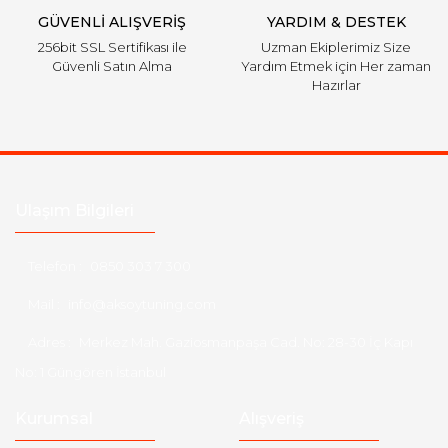
GÜVENLİ ALIŞVERİŞ
YARDIM & DESTEK
256bit SSL Sertifikası ile
Uzman Ekiplerimiz Size
Güvenli Satın Alma
Yardım Etmek için Her zaman
Hazırlar
Ulaşım Bilgileri
Telefon :
0850 303 7 300
Mail :
info@aksoytuning.com
Adres :
Merkez Mah. Gaziosmanpaşa Cad. No: 28-30 İç Kapı
No: 1 Güngören İstanbul
Kurumsal
Alışveriş