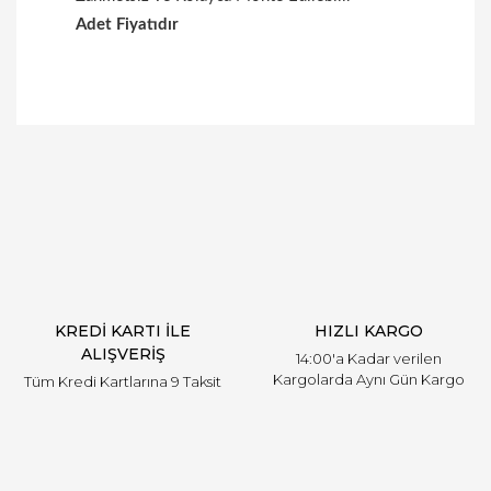
Adet Fiyatıdır
Bu ürüne ilk yorumu siz yapın!
Yorum Yaz
KREDİ KARTI İLE
HIZLI KARGO
ALIŞVERİŞ
14:00'a Kadar verilen
Kargolarda Aynı Gün Kargo
Tüm Kredi Kartlarına 9 Taksit