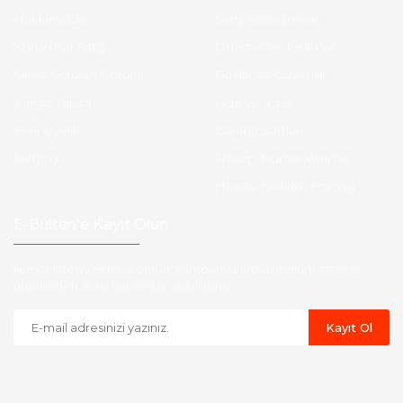
Hakkımızda
Satış Sözleşmesi
Kurumsal Satış
Ödeme ve Teslimat
Sıkça Sorulan Sorular
Gizlilik ve Güvenlik
Kargo Takibi
İade ve İptal
Yeni Üyelik
Garanti Şartları
İletişim
Hesap Numaralarımız
Havale Bildirim Formu
E-Bülten'e Kayıt Olun
Haber listemize kayıt olarak kampanyalardan,indirim ve yeni
ürünlerden ilk siz haberdar olabilirsiniz.
Kayıt Ol