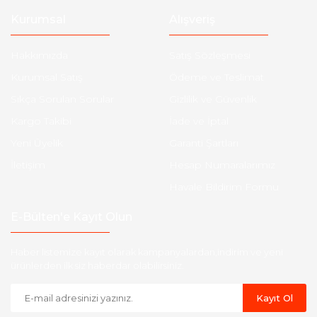
Kurumsal
Alışveriş
Hakkımızda
Satış Sözleşmesi
Kurumsal Satış
Ödeme ve Teslimat
Sıkça Sorulan Sorular
Gizlilik ve Güvenlik
Kargo Takibi
İade ve İptal
Yeni Üyelik
Garanti Şartları
İletişim
Hesap Numaralarımız
Havale Bildirim Formu
E-Bülten'e Kayıt Olun
Haber listemize kayıt olarak kampanyalardan,indirim ve yeni
ürünlerden ilk siz haberdar olabilirsiniz.
Kayıt Ol