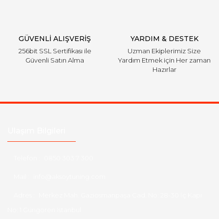
GÜVENLİ ALIŞVERİŞ
YARDIM & DESTEK
256bit SSL Sertifikası ile
Uzman Ekiplerimiz Size
Güvenli Satın Alma
Yardım Etmek için Her zaman
Hazırlar
Ulaşım Bilgileri
Telefon :
0850 303 7 300
Mail :
info@aksoytuning.com
Adres :
Merkez Mah. Gaziosmanpaşa Cad. No: 28-30 İç Kapı
No: 1 Güngören İstanbul