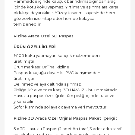
Hammadde içinde kauçuk barındırmadığından araç
içinde kötü koku yapmaz. Yırtılma ve aşınmalara karşı
oldukça dayanıklıdır. Yüzey tasarımı sayesinde hem
göz zevkinize hitap eder hemde kolayca
temizlenebilir.
Rizline Araca Özel 3D Paspas
ÜRÜN ÖZELLİKLERİ
%100 koku yapmayan kauçuk malzemeden
üretilmiştir.
Ürün markası: Orijinal Rizline
Paspas kauçuğu dayanıklı PVC karışımından
üretilmiştir.
Delinmez ve ayak altında aşınmaz.
Pisliğe, kir e ve toza karşı 3D HAVUZU bulunmaktadır.
Havuzlu paspas özelliği ile tüm pisliği içinde tutar ve
yıkanabilir.
Şoför kısmında sol ayak dayama yeri mevcuttur.
Rizline 3D Araca Özel Orjinal Paspas Paket İçeriği :
5 x 3D Havuzlu Paspas (2 adet ön taraf, 3 adet arka taraf
ve arkalarda orta şaft alanını kapamak için parça