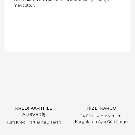
mevcuttur.
Bu ürüne ilk yorumu siz yapın!
Yorum Yaz
KREDİ KARTI İLE
HIZLI KARGO
ALIŞVERİŞ
14:00'a Kadar verilen
Kargolarda Aynı Gün Kargo
Tüm Kredi Kartlarına 9 Taksit