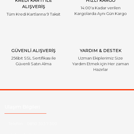
KREDİ KARTI İLE
HIZLI KARGO
ALIŞVERİŞ
14:00'a Kadar verilen
Kargolarda Aynı Gün Kargo
Tüm Kredi Kartlarına 9 Taksit
GÜVENLİ ALIŞVERİŞ
YARDIM & DESTEK
256bit SSL Sertifikası ile
Uzman Ekiplerimiz Size
Güvenli Satın Alma
Yardım Etmek için Her zaman
Hazırlar
Ulaşım Bilgileri
Telefon :
0850 303 7 300