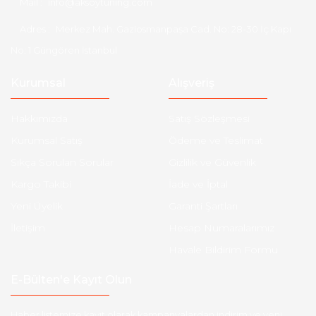
Mail :
info@aksoytuning.com
Adres :
Merkez Mah. Gaziosmanpaşa Cad. No: 28-30 İç Kapı
No: 1 Güngören İstanbul
Kurumsal
Alışveriş
Hakkımızda
Satış Sözleşmesi
Kurumsal Satış
Ödeme ve Teslimat
Sıkça Sorulan Sorular
Gizlilik ve Güvenlik
Kargo Takibi
İade ve İptal
Yeni Üyelik
Garanti Şartları
İletişim
Hesap Numaralarımız
Havale Bildirim Formu
E-Bülten'e Kayıt Olun
Haber listemize kayıt olarak kampanyalardan,indirim ve yeni