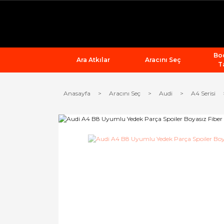
Bod
Ara Atkılar
Aracını Seç
T
Anasayfa
Aracını Seç
Audi
A4 Serisi