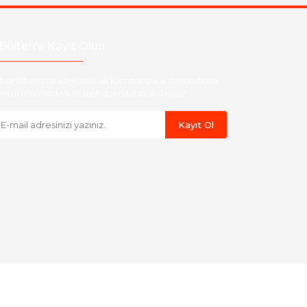
Bülten'e Kayıt Olun
ber listemize kayıt olarak kampanyalardan,indirim
yeni ürünlerden ilk siz haberdar olabilirsiniz.
Kayıt Ol