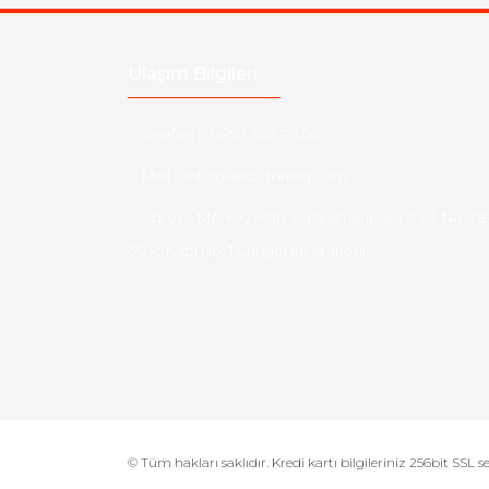
Ulaşım Bilgileri
Telefon :
0850 303 7 300
Mail :
info@aksoytuning.com
Adres :
Merkez Mah. Gaziosmanpaşa Cad. No: 28
30 İç Kapı No: 1 Güngören İstanbul
© Tüm hakları saklıdır. Kredi kartı bilgileriniz 256bit SSL s