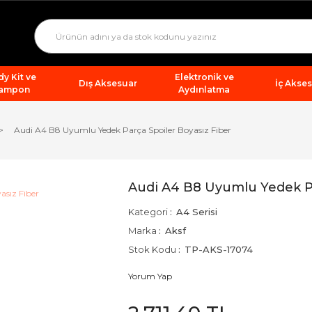
y Kit ve
Elektronik ve
Dış Aksesuar
İç Akse
ampon
Aydınlatma
Audi A4 B8 Uyumlu Yedek Parça Spoiler Boyasız Fiber
Audi A4 B8 Uyumlu Yedek Pa
Kategori
A4 Serisi
Marka
Aksf
Stok Kodu
TP-AKS-17074
Yorum Yap