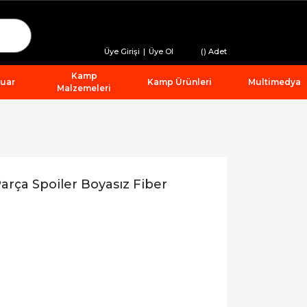
Üye Girişi
|
Üye Ol
(
) Adet
Kamp
suar
Kamp Ürünleri
Multimedya
Malzemeleri
rça Spoiler Boyasız Fiber