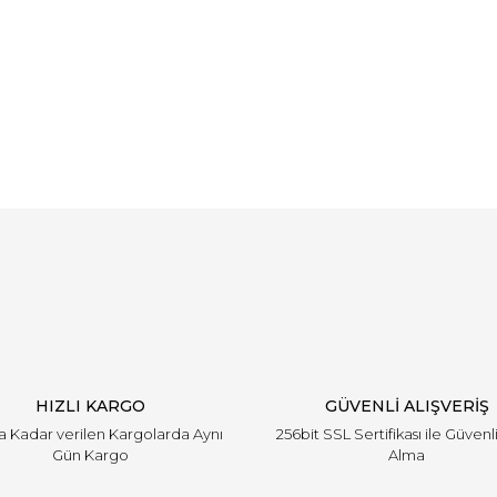
Bu ürüne ilk yorumu siz yapın!
Yorum Yaz
HIZLI KARGO
GÜVENLİ ALIŞVERİŞ
'a Kadar verilen Kargolarda Aynı
256bit SSL Sertifikası ile Güvenl
Gün Kargo
Alma