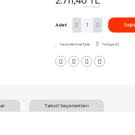
2.711,40 TL
Kdv Dahil
Sepe
Adet
Tavsiye Et
ar
Taksit Seçenekleri