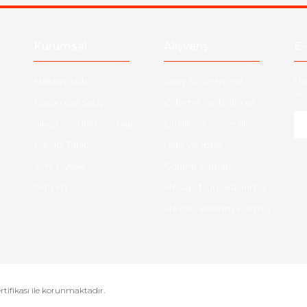
Kurumsal
Alışveriş
E-
Hakkımızda
Satış Sözleşmesi
Ha
ve 
Kurumsal Satış
Ödeme ve Teslimat
Sıkça Sorulan Sorular
Gizlilik ve Güvenlik
-
Kargo Takibi
İade ve İptal
Yeni Üyelik
Garanti Şartları
İletişim
Hesap Numaralarımız
Havale Bildirim Formu
ertifikası ile korunmaktadır.