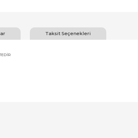
ar
Taksit Seçenekleri
TEDİR
Bu ürüne ilk yorumu siz yapın!
Yorum Yaz