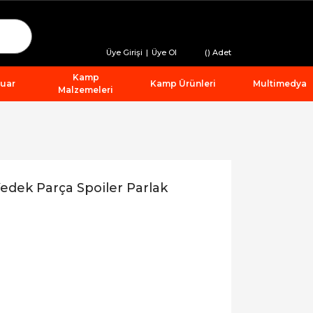
Üye Girişi
|
Üye Ol
(
) Adet
Kamp
suar
Kamp Ürünleri
Multimedya
Malzemeleri
edek Parça Spoiler Parlak