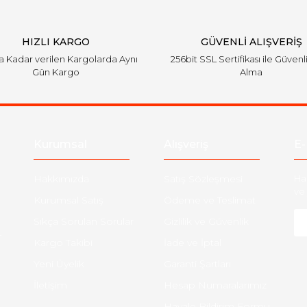
HIZLI KARGO
GÜVENLİ ALIŞVERİŞ
'a Kadar verilen Kargolarda Aynı
256bit SSL Sertifikası ile Güvenl
Gün Kargo
Alma
Kurumsal
Alışveriş
E-
Hakkımızda
Satış Sözleşmesi
Ha
ve 
Kurumsal Satış
Ödeme ve Teslimat
Sıkça Sorulan Sorular
Gizlilik ve Güvenlik
-
Kargo Takibi
İade ve İptal
Yeni Üyelik
Garanti Şartları
İletişim
Hesap Numaralarımız
Havale Bildirim Formu