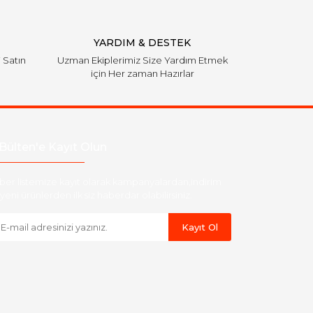
YARDIM & DESTEK
i Satın
Uzman Ekiplerimiz Size Yardım Etmek
için Her zaman Hazırlar
Bülten'e Kayıt Olun
ber listemize kayıt olarak kampanyalardan,indirim
yeni ürünlerden ilk siz haberdar olabilirsiniz.
Kayıt Ol