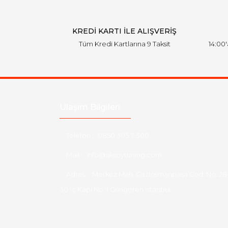
KREDİ KARTI İLE ALIŞVERİŞ
Tüm Kredi Kartlarına 9 Taksit
14:00
Ulaşım Bilgileri
Telefon :
0850 303 7 300
Mail :
info@aksoytuning.com
Adres :
Merkez Mah. Gaziosmanpaşa Cad. No: 28
30 İç Kapı No: 1 Güngören İstanbul