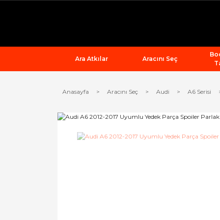
Bod
Ara Atkılar
Aracını Seç
T
Anasayfa
Aracını Seç
Audi
A6 Serisi