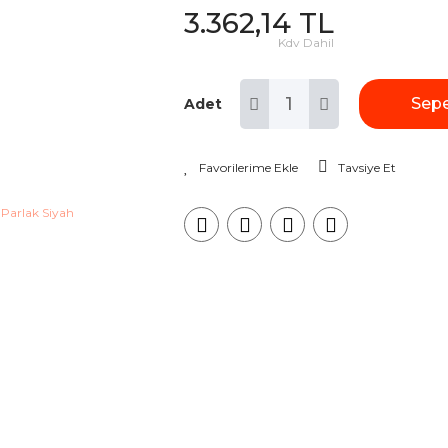
3.362,14 TL
Kdv Dahil
Sepe
Adet
Tavsiye Et