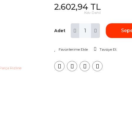
2.602,94 TL
Kdv Dahil
Sepe
Adet
Tavsiye Et