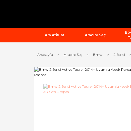
Bod
Ara Atkılar
Aracını Seç
T
Anasayfa
Aracını Seç
Bmw
2 Serisi