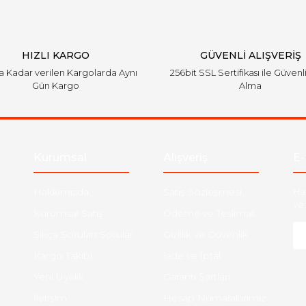
HIZLI KARGO
GÜVENLİ ALIŞVERİŞ
'a Kadar verilen Kargolarda Aynı
256bit SSL Sertifikası ile Güvenl
Gün Kargo
Alma
Kurumsal
Alışveriş
E-
Hakkımızda
Satış Sözleşmesi
Ha
ve 
Kurumsal Satış
Ödeme ve Teslimat
Sıkça Sorulan Sorular
Gizlilik ve Güvenlik
-
Kargo Takibi
İade ve İptal
Yeni Üyelik
Garanti Şartları
İletişim
Hesap Numaralarımız