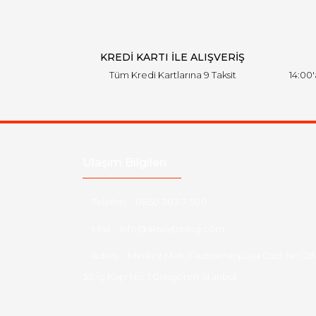
KREDİ KARTI İLE ALIŞVERİŞ
Tüm Kredi Kartlarına 9 Taksit
14:00
Ulaşım Bilgileri
Telefon :
0850 303 7 300
Mail :
info@aksoytuning.com
Adres :
Merkez Mah. Gaziosmanpaşa Cad. No: 28
30 İç Kapı No: 1 Güngören İstanbul