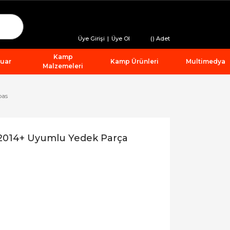
Üye Girişi
|
Üye Ol
(
) Adet
Kamp
suar
Kamp Ürünleri
Multimedya
Malzemeleri
pas
 2014+ Uyumlu Yedek Parça