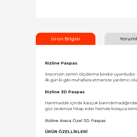
Ürün Bilgisi
Yoruml
Rizline Paspas
Aracınızın zemin ölçülerine birebir uyumludur. Ç
ilk gün ki gibi muhafaza etmenize yardımcı ol
Rizline 3D Paspas
Hammadde içinde kauçuk barındırmadığından ar
göz zevkinize hitap eder hemde kolayca temiz
Rizline Araca Özel 3D Paspas
ÜRÜN ÖZELLİKLERİ