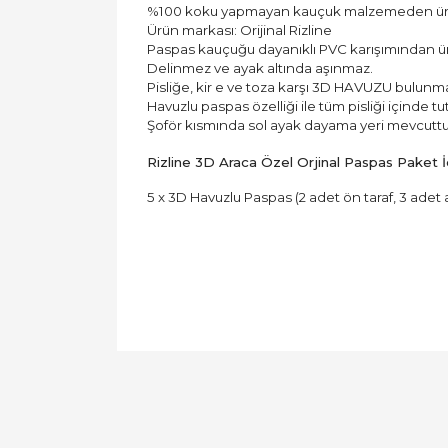
%100 koku yapmayan kauçuk malzemeden üret
Ürün markası: Orijinal Rizline
Paspas kauçuğu dayanıklı PVC karışımından üre
Delinmez ve ayak altında aşınmaz.
Pisliğe, kir e ve toza karşı 3D HAVUZU bulunm
Havuzlu paspas özelliği ile tüm pisliği içinde tut
Şoför kısmında sol ayak dayama yeri mevcuttu
Rizline 3D Araca Özel Orjinal Paspas Paket İç
5 x 3D Havuzlu Paspas (2 adet ön taraf, 3 adet 