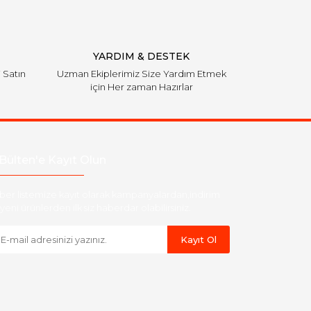
YARDIM & DESTEK
i Satın
Uzman Ekiplerimiz Size Yardım Etmek
için Her zaman Hazırlar
Bülten'e Kayıt Olun
ber listemize kayıt olarak kampanyalardan,indirim
yeni ürünlerden ilk siz haberdar olabilirsiniz.
Kayıt Ol