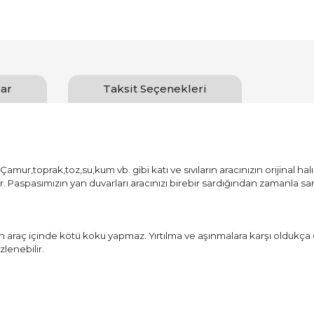
ar
Taksit Seçenekleri
amur,toprak,toz,su,kum vb. gibi katı ve sıvıların aracınızın orijinal ha
ur. Paspasımızın yan duvarları aracınızı birebir sardığından zamanla
aç içinde kötü koku yapmaz. Yırtılma ve aşınmalara karşı oldukça d
lenebilir.