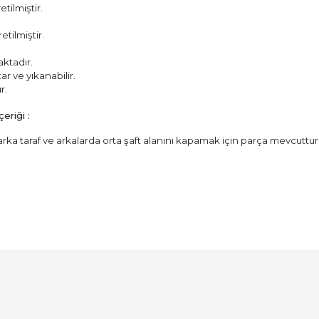
ilmiştir.
tilmiştir.
aktadır.
ar ve yıkanabilir.
r.
eriği :
arka taraf ve arkalarda orta şaft alanını kapamak için parça mevcuttur
Bu ürüne ilk yorumu siz yapın!
Yorum Yaz