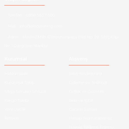
Telefon :
0850 303 7 300
Mail :
info@aksoytuning.com
Adres :
Merkez Mah. Gaziosmanpaşa Cad. No: 28-30 İç Kapı
No: 1 Güngören İstanbul
Kurumsal
Alışveriş
Hakkımızda
Satış Sözleşmesi
Kurumsal Satış
Ödeme ve Teslimat
Sıkça Sorulan Sorular
Gizlilik ve Güvenlik
Kargo Takibi
İade ve İptal
Yeni Üyelik
Garanti Şartları
İletişim
Hesap Numaralarımız
Havale Bildirim Formu