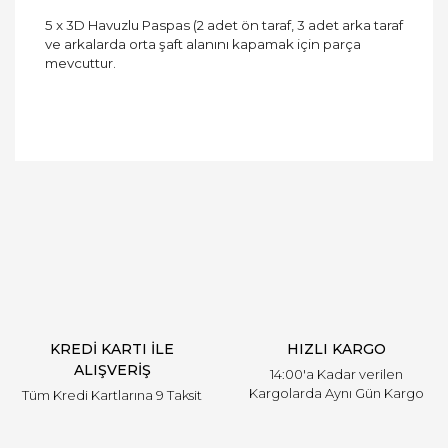
5 x 3D Havuzlu Paspas (2 adet ön taraf, 3 adet arka taraf
ve arkalarda orta şaft alanını kapamak için parça
mevcuttur.
Bu ürüne ilk yorumu siz yapın!
Yorum Yaz
KREDİ KARTI İLE
HIZLI KARGO
ALIŞVERİŞ
14:00'a Kadar verilen
Kargolarda Aynı Gün Kargo
Tüm Kredi Kartlarına 9 Taksit