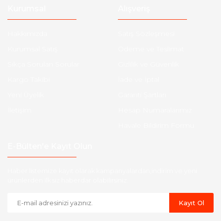
Kurumsal
Alışveriş
Hakkımızda
Satış Sözleşmesi
Kurumsal Satış
Ödeme ve Teslimat
Sıkça Sorulan Sorular
Gizlilik ve Güvenlik
Kargo Takibi
İade ve İptal
Yeni Üyelik
Garanti Şartları
İletişim
Hesap Numaralarımız
Havale Bildirim Formu
E-Bülten'e Kayıt Olun
Haber listemize kayıt olarak kampanyalardan,indirim ve yeni
ürünlerden ilk siz haberdar olabilirsiniz.
Kayıt Ol