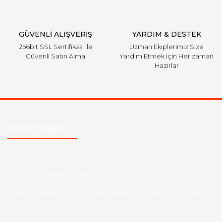
GÜVENLİ ALIŞVERİŞ
YARDIM & DESTEK
256bit SSL Sertifikası ile
Uzman Ekiplerimiz Size
Güvenli Satın Alma
Yardım Etmek için Her zaman
Hazırlar
Ulaşım Bilgileri
Telefon :
0850 303 7 300
Mail :
info@aksoytuning.com
Adres :
Merkez Mah. Gaziosmanpaşa Cad. No: 28-30 İç Kapı
No: 1 Güngören İstanbul