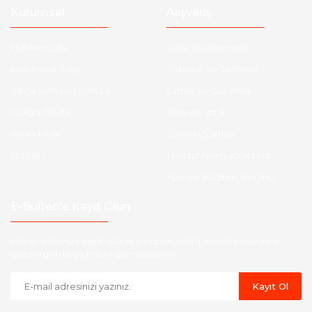
Kurumsal
Alışveriş
Hakkımızda
Satış Sözleşmesi
Kurumsal Satış
Ödeme ve Teslimat
Sıkça Sorulan Sorular
Gizlilik ve Güvenlik
Kargo Takibi
İade ve İptal
Yeni Üyelik
Garanti Şartları
İletişim
Hesap Numaralarımız
Havale Bildirim Formu
E-Bülten'e Kayıt Olun
Haber listemize kayıt olarak kampanyalardan,indirim ve yeni
ürünlerden ilk siz haberdar olabilirsiniz.
Kayıt Ol