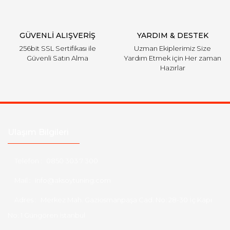
GÜVENLİ ALIŞVERİŞ
YARDIM & DESTEK
256bit SSL Sertifikası ile
Uzman Ekiplerimiz Size
Güvenli Satın Alma
Yardım Etmek için Her zaman
Hazırlar
Ulaşım Bilgileri
Telefon :
0850 303 7 300
Mail :
info@aksoytuning.com
Adres :
Merkez Mah. Gaziosmanpaşa Cad. No: 28-30 İç Kapı
No: 1 Güngören İstanbul