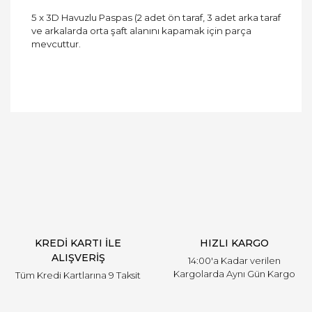
5 x 3D Havuzlu Paspas (2 adet ön taraf, 3 adet arka taraf
ve arkalarda orta şaft alanını kapamak için parça
mevcuttur.
Bu ürüne ilk yorumu siz yapın!
Yorum Yaz
KREDİ KARTI İLE
HIZLI KARGO
ALIŞVERİŞ
14:00'a Kadar verilen
Kargolarda Aynı Gün Kargo
Tüm Kredi Kartlarına 9 Taksit