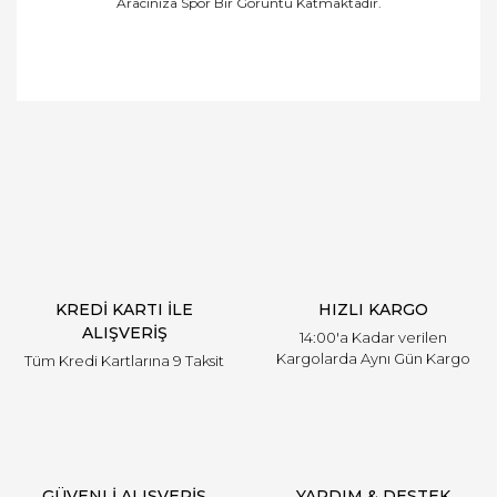
Aracınıza Spor Bir Görüntü Katmaktadır.
Bu ürüne ilk yorumu siz yapın!
Yorum Yaz
KREDİ KARTI İLE
HIZLI KARGO
ALIŞVERİŞ
14:00'a Kadar verilen
Kargolarda Aynı Gün Kargo
Tüm Kredi Kartlarına 9 Taksit
GÜVENLİ ALIŞVERİŞ
YARDIM & DESTEK