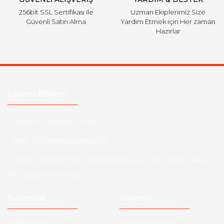
256bit SSL Sertifikası ile
Uzman Ekiplerimiz Size
Güvenli Satın Alma
Yardım Etmek için Her zaman
Hazırlar
Ulaşım Bilgileri
Telefon :
0850 303 7 300
Mail :
info@aksoytuning.com
Adres :
Merkez Mah. Gaziosmanpaşa Cad. No: 28-30 İç Kapı
No: 1 Güngören İstanbul
Kurumsal
Alışveriş
Hakkımızda
Satış Sözleşmesi