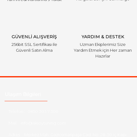
GÜVENLİ ALIŞVERİŞ
YARDIM & DESTEK
256bit SSL Sertifikası ile
Uzman Ekiplerimiz Size
Güvenli Satın Alma
Yardım Etmek için Her zaman
Hazırlar
Ulaşım Bilgileri
Telefon :
0850 303 7 300
Mail :
info@aksoytuning.com
Adres :
Merkez Mah. Gaziosmanpaşa Cad. No: 28-30 İç Kapı