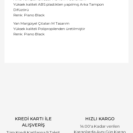
Yüksek kaliteli ABS plastikten yapılmış Arka Tampon
Difüzörü
Renk: Piano Black
Yan Marşpiyel Çıtaları M Tasarım
Yüksek kaliteli Polipropilenden üretilmiştir
Renk: Piano Black
Bu ürüne ilk yorumu siz yapın!
Yorum Yaz
KREDİ KARTI İLE
HIZLI KARGO
ALIŞVERİŞ
14:00'a Kadar verilen
Kargolarda Aynı Gün Kargo
Tüm Kredi Kartlarına 9 Taksit