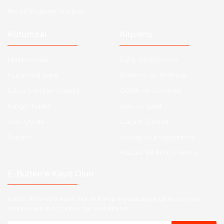
No: 1 Güngören İstanbul
Kurumsal
Alışveriş
Hakkımızda
Satış Sözleşmesi
Kurumsal Satış
Ödeme ve Teslimat
Sıkça Sorulan Sorular
Gizlilik ve Güvenlik
Kargo Takibi
İade ve İptal
Yeni Üyelik
Garanti Şartları
İletişim
Hesap Numaralarımız
Havale Bildirim Formu
E-Bülten'e Kayıt Olun
Haber listemize kayıt olarak kampanyalardan,indirim ve yeni
ürünlerden ilk siz haberdar olabilirsiniz.