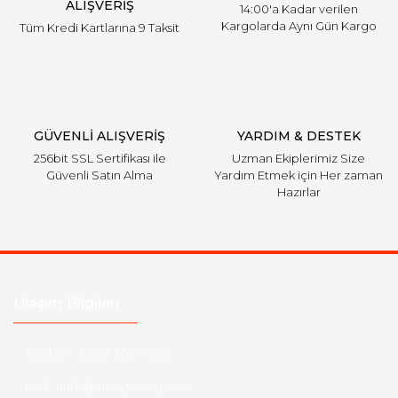
ALIŞVERİŞ
14:00'a Kadar verilen
Kargolarda Aynı Gün Kargo
Tüm Kredi Kartlarına 9 Taksit
GÜVENLİ ALIŞVERİŞ
YARDIM & DESTEK
256bit SSL Sertifikası ile
Uzman Ekiplerimiz Size
Güvenli Satın Alma
Yardım Etmek için Her zaman
Hazırlar
Ulaşım Bilgileri
Telefon :
0850 303 7 300
Mail :
info@aksoytuning.com