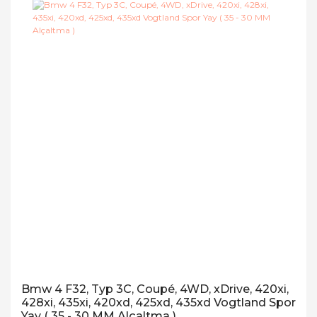
Bmw 4 F32, Typ 3C, Coupé, 4WD, xDrive, 420xi,
428xi, 435xi, 420xd, 425xd, 435xd Vogtland Spor
Yay ( 35 - 30 MM Alçaltma )