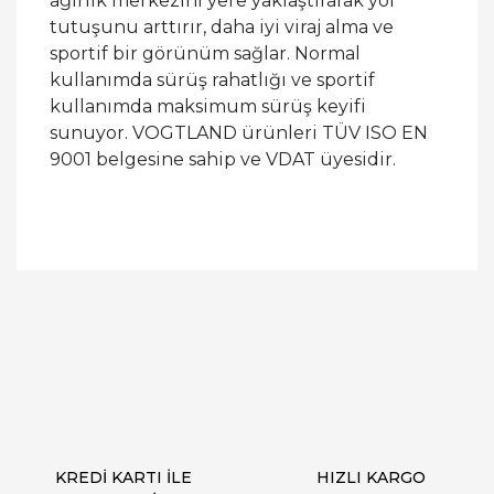
ağırlık merkezini yere yaklaştırarak yol
tutuşunu arttırır, daha iyi viraj alma ve
sportif bir görünüm sağlar. Normal
kullanımda sürüş rahatlığı ve sportif
kullanımda maksimum sürüş keyifi
sunuyor. VOGTLAND ürünleri TÜV ISO EN
9001 belgesine sahip ve VDAT üyesidir.
Bu ürüne ilk yorumu siz yapın!
Yorum Yaz
KREDİ KARTI İLE
HIZLI KARGO