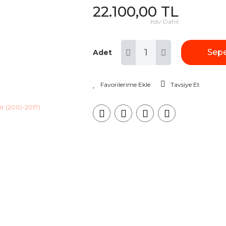
22.100,00 TL
Kdv Dahil
Sepe
Adet
Tavsiye Et