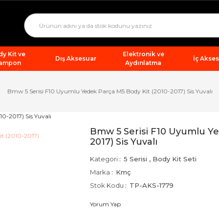
y Kit ve
Elektronik ve
Dış Aksesuar
İç Akse
ampon
Aydınlatma
Bmw 5 Serisi F10 Uyumlu Yedek Parça M5 Body Kit (2010-2017) Sis Yuvalı
Bmw 5 Serisi F10 Uyumlu Ye
2017) Sis Yuvalı
Kategori
5 Serisi
,
Body Kit Seti
Marka
Kmç
Stok Kodu
TP-AKS-1779
Yorum Yap