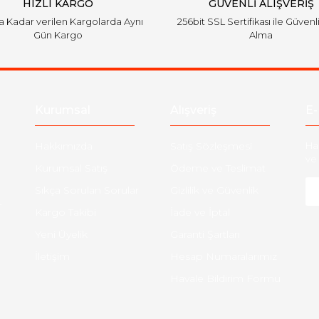
HIZLI KARGO
GÜVENLİ ALIŞVERİŞ
'a Kadar verilen Kargolarda Aynı
256bit SSL Sertifikası ile Güvenl
Gün Kargo
Alma
Kurumsal
Alışveriş
E-
Hakkımızda
Satış Sözleşmesi
Ha
ve 
Kurumsal Satış
Ödeme ve Teslimat
Sıkça Sorulan Sorular
Gizlilik ve Güvenlik
-
Kargo Takibi
İade ve İptal
Yeni Üyelik
Garanti Şartları
İletişim
Hesap Numaralarımız
Havale Bildirim Formu