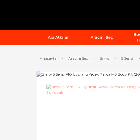
Bod
Ara Atkılar
Aracını Seç
T
Anasayfa
Aracını Seç
Bmw
5 Serisi