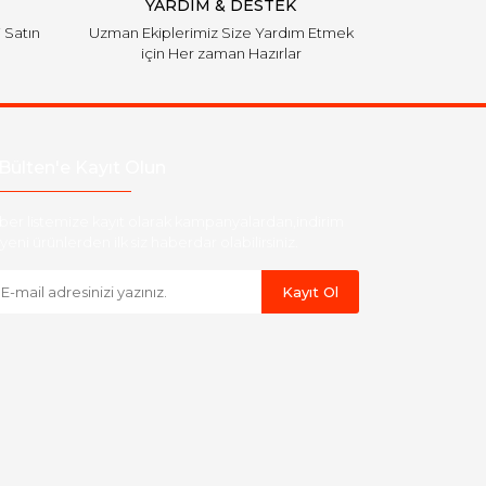
YARDIM & DESTEK
i Satın
Uzman Ekiplerimiz Size Yardım Etmek
için Her zaman Hazırlar
Bülten'e Kayıt Olun
ber listemize kayıt olarak kampanyalardan,indirim
yeni ürünlerden ilk siz haberdar olabilirsiniz.
Kayıt Ol