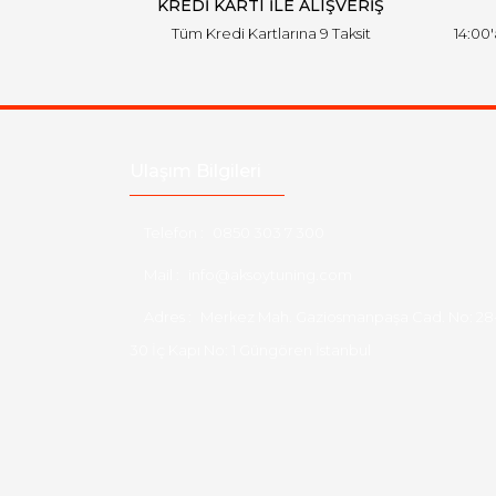
KREDİ KARTI İLE ALIŞVERİŞ
Tüm Kredi Kartlarına 9 Taksit
14:00
Ulaşım Bilgileri
Telefon :
0850 303 7 300
Mail :
info@aksoytuning.com
Adres :
Merkez Mah. Gaziosmanpaşa Cad. No: 28
30 İç Kapı No: 1 Güngören İstanbul