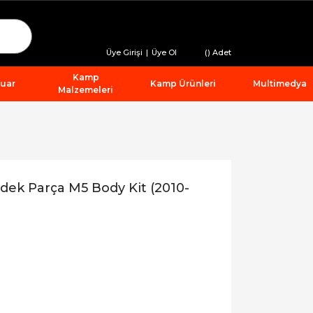
Üye Girişi
|
Üye Ol
(
) Adet
Kamp
suar
Kamp Ürünleri
Multimedya
Malzemeleri
dek Parça M5 Body Kit (2010-