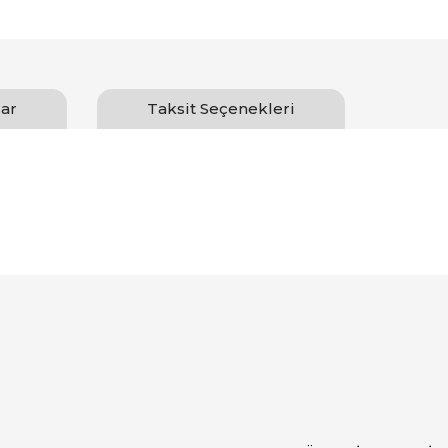
ar
Taksit Seçenekleri
Bu ürüne ilk yorumu siz yapın!
Yorum Yaz