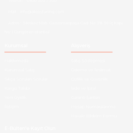
Telefon :
0850 303 7 300
Mail :
info@aksoytuning.com
Adres :
Merkez Mah. Gaziosmanpaşa Cad. No: 28-30 İç Kapı
No: 1 Güngören İstanbul
Kurumsal
Alışveriş
Hakkımızda
Satış Sözleşmesi
Kurumsal Satış
Ödeme ve Teslimat
Sıkça Sorulan Sorular
Gizlilik ve Güvenlik
Kargo Takibi
İade ve İptal
Yeni Üyelik
Garanti Şartları
İletişim
Hesap Numaralarımız
Havale Bildirim Formu
E-Bülten'e Kayıt Olun