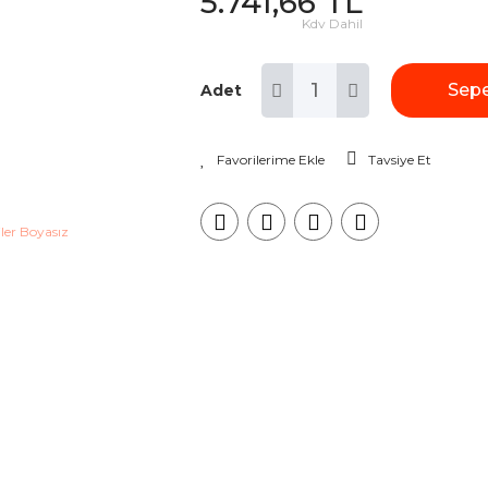
5.741,66 TL
Kdv Dahil
Sepe
Adet
Tavsiye Et