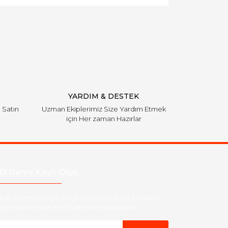
YARDIM & DESTEK
i Satın
Uzman Ekiplerimiz Size Yardım Etmek
için Her zaman Hazırlar
Bülten'e Kayıt Olun
ber listemize kayıt olarak kampanyalardan,indirim
yeni ürünlerden ilk siz haberdar olabilirsiniz.