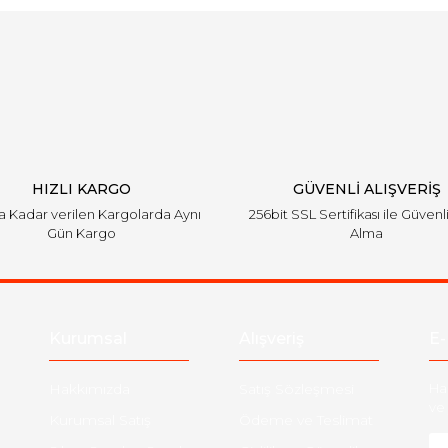
Bu ürüne ilk yorumu siz yapın!
Yorum Yaz
HIZLI KARGO
GÜVENLİ ALIŞVERİŞ
'a Kadar verilen Kargolarda Aynı
256bit SSL Sertifikası ile Güvenl
Gün Kargo
Alma
Kurumsal
Alışveriş
E-
Hakkımızda
Satış Sözleşmesi
Ha
ve 
Kurumsal Satış
Ödeme ve Teslimat