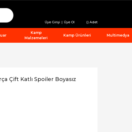
Üye Girişi
|
Üye Ol
(
) Adet
Kamp
suar
Kamp Ürünleri
Multimedya
Malzemeleri
 Çift Katlı Spoiler Boyasız