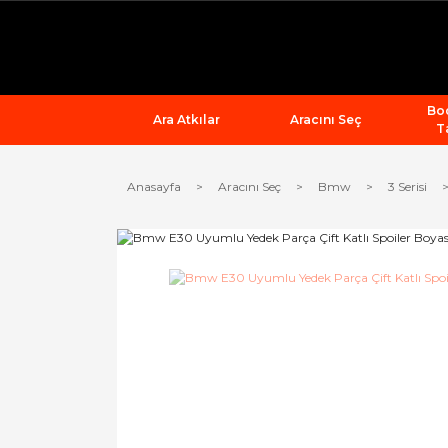
Bod
Ara Atkılar
Aracını Seç
T
Anasayfa
Aracını Seç
Bmw
3 Serisi