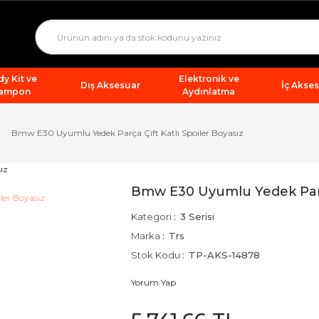
y Kit ve
Elektronik ve
Dış Aksesuar
İç Akse
ampon
Aydınlatma
Bmw E30 Uyumlu Yedek Parça Çift Katlı Spoiler Boyasız
Bmw E30 Uyumlu Yedek Parça
Kategori
3 Serisi
Marka
Trs
Stok Kodu
TP-AKS-14878
Yorum Yap