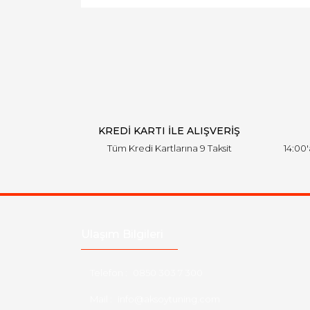
KREDİ KARTI İLE ALIŞVERİŞ
Tüm Kredi Kartlarına 9 Taksit
14:00
Ulaşım Bilgileri
Telefon :
0850 303 7 300
Mail :
info@aksoytuning.com