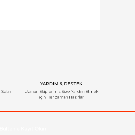
YARDIM & DESTEK
i Satın
Uzman Ekiplerimiz Size Yardım Etmek
için Her zaman Hazırlar
Bülten'e Kayıt Olun