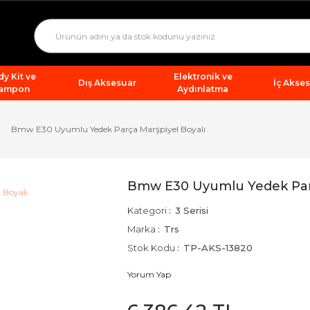
y Kit ve
Elektronik ve
Dış Aksesuar
İç Akse
ampon
Aydınlatma
Bmw E30 Uyumlu Yedek Parça Marşpiyel Boyalı
Bmw E30 Uyumlu Yedek Parç
Kategori
3 Serisi
Marka
Trs
Stok Kodu
TP-AKS-13820
Yorum Yap