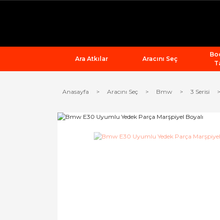
Bod
Ara Atkılar
Aracını Seç
T
Anasayfa
Aracını Seç
Bmw
3 Serisi