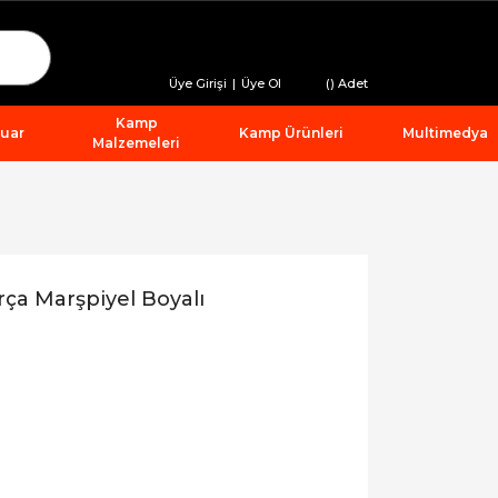
Üye Girişi
|
Üye Ol
(
) Adet
Kamp
suar
Kamp Ürünleri
Multimedya
Malzemeleri
a Marşpiyel Boyalı