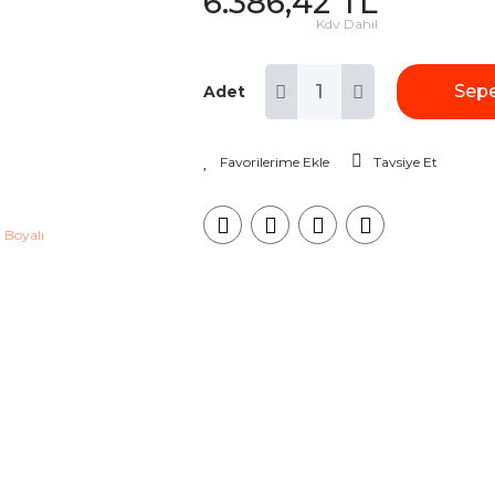
6.386,42 TL
Kdv Dahil
Sepe
Adet
Tavsiye Et