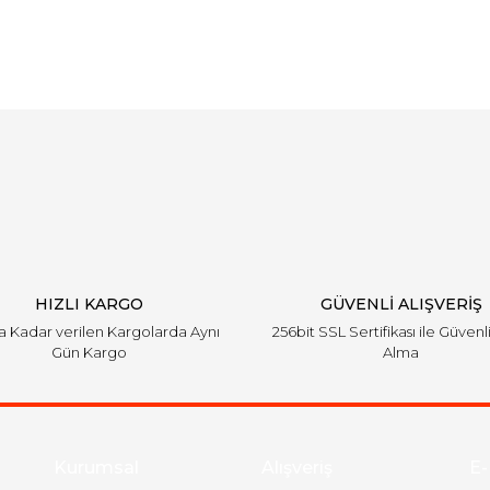
Bu ürüne ilk yorumu siz yapın!
Yorum Yaz
HIZLI KARGO
GÜVENLİ ALIŞVERİŞ
'a Kadar verilen Kargolarda Aynı
256bit SSL Sertifikası ile Güvenl
Gün Kargo
Alma
Kurumsal
Alışveriş
E-