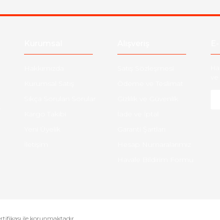
Kurumsal
Alışveriş
E-
Hakkımızda
Satış Sözleşmesi
Ha
ve 
Kurumsal Satış
Ödeme ve Teslimat
Sıkça Sorulan Sorular
Gizlilik ve Güvenlik
-
Kargo Takibi
İade ve İptal
Yeni Üyelik
Garanti Şartları
İletişim
Hesap Numaralarımız
Havale Bildirim Formu
ertifikası ile korunmaktadır.