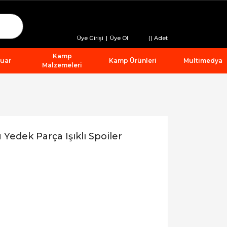
Üye Girişi
|
Üye Ol
(
) Adet
Kamp
suar
Kamp Ürünleri
Multimedya
Malzemeleri
edek Parça Işıklı Spoiler