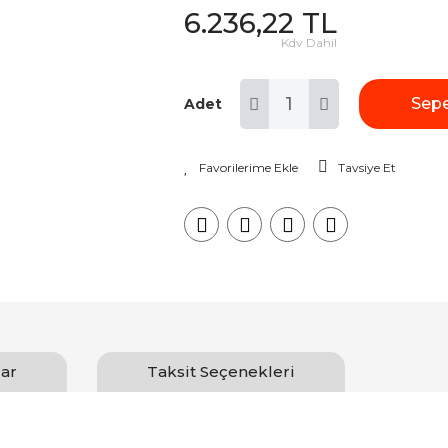
6.236,22 TL
Kdv Dahil
Sepe
Adet
Tavsiye Et
ar
Taksit Seçenekleri