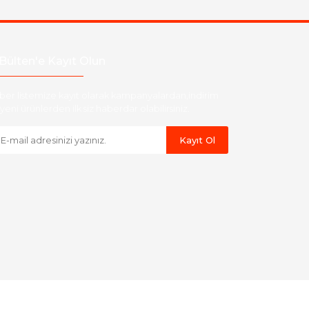
Bülten'e Kayıt Olun
ber listemize kayıt olarak kampanyalardan,indirim
yeni ürünlerden ilk siz haberdar olabilirsiniz.
Kayıt Ol