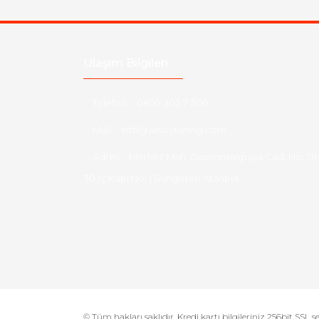
Ulaşım Bilgileri
Telefon :
0850 303 7 300
Mail :
info@aksoytuning.com
Adres :
Merkez Mah. Gaziosmanpaşa Cad. No: 28
30 İç Kapı No: 1 Güngören İstanbul
© Tüm hakları saklıdır. Kredi kartı bilgileriniz 256bit SSL s