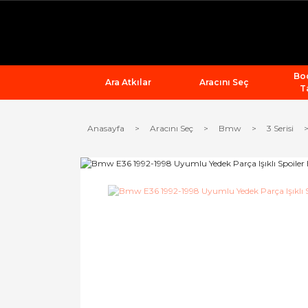
Bod
Ara Atkılar
Aracını Seç
T
Anasayfa
Aracını Seç
Bmw
3 Serisi