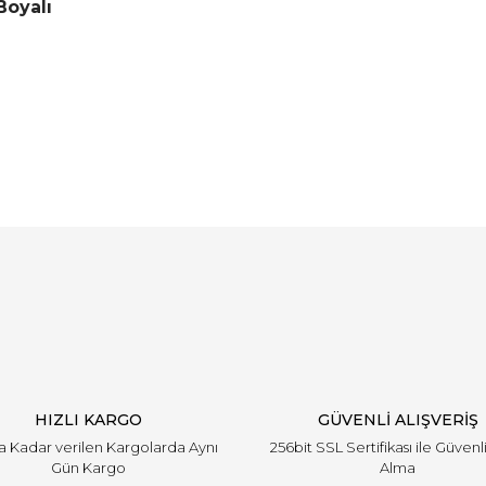
Boyalı
Bu ürüne ilk yorumu siz yapın!
Yorum Yaz
HIZLI KARGO
GÜVENLİ ALIŞVERİŞ
'a Kadar verilen Kargolarda Aynı
256bit SSL Sertifikası ile Güvenl
Gün Kargo
Alma