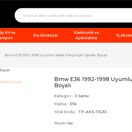
y Kit ve
Elektronik ve
Dış Aksesuar
İç Akse
ampon
Aydınlatma
Bmw E36 1992-1998 Uyumlu Yedek Parça Işıklı Spoiler Boyalı
Bmw E36 1992-1998 Uyumlu Y
Boyalı
Kategori
3 Serisi
Marka
Efe
Stok Kodu
TP-AKS-17430
Yorum Yap