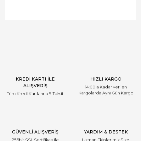
Bu ürüne ilk yorumu siz yapın!
Yorum Yaz
KREDİ KARTI İLE
HIZLI KARGO
ALIŞVERİŞ
14:00'a Kadar verilen
Kargolarda Aynı Gün Kargo
Tüm Kredi Kartlarına 9 Taksit
GÜVENLİ ALIŞVERİŞ
YARDIM & DESTEK
256bit SSL Sertifikası ile
Uzman Ekiplerimiz Size