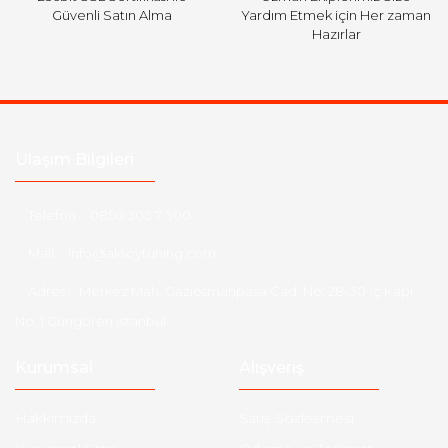
Güvenli Satın Alma
Yardım Etmek için Her zaman
Hazırlar
Ulaşım Bilgileri
Telefon :
0850 303 7 300
Mail :
info@aksoytuning.com
Adres :
Merkez Mah. Gaziosmanpaşa Cad. No: 28-30 İç Kapı
No: 1 Güngören İstanbul
Kurumsal
Alışveriş
Hakkımızda
Satış Sözleşmesi