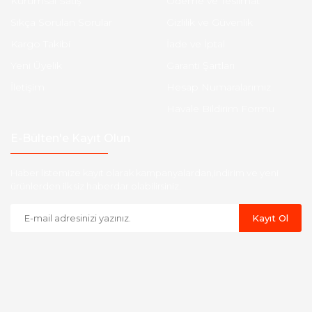
Kurumsal Satış
Ödeme ve Teslimat
Sıkça Sorulan Sorular
Gizlilik ve Güvenlik
Kargo Takibi
İade ve İptal
Yeni Üyelik
Garanti Şartları
İletişim
Hesap Numaralarımız
Havale Bildirim Formu
E-Bülten'e Kayıt Olun
Haber listemize kayıt olarak kampanyalardan,indirim ve yeni
ürünlerden ilk siz haberdar olabilirsiniz.
Kayıt Ol