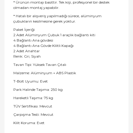
* Ürünün montajı basittir. Tek kişi, profesyonel bir destek
olmadan montaj yapabilir.
* Hatalı bir alışveriş yapılmadığı sürece, alüminyum
çubukların kesilmesine gerek yoktur.
Paket İçeriği
2 Adet Alüminyum Çubuk 1 araçlık bağlantı kiti
4 Bağlantı Ana gövdesi
4 Bağlantı Ana Gövde Kilitli Kapağı
2 Adet Anahtar
Renk: Gri, Siyah
Tavan Tipi: Yüksek Tavan Çıtalı
Malzeme: Alüminyum + ABS Plastik
T-Bolt Uyumu: Evet
Park Halinde Taşıma: 250 kg
Hareketli Taşıma: 75 kg
TÜV Sertifikası: Mevcut
Çarpışma Testi: Mevcut
Kilit Koruma: Evet