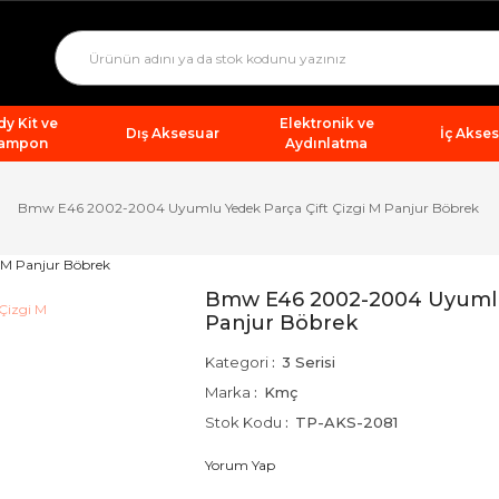
y Kit ve
Elektronik ve
Dış Aksesuar
İç Akse
ampon
Aydınlatma
Bmw E46 2002-2004 Uyumlu Yedek Parça Çift Çizgi M Panjur Böbrek
Bmw E46 2002-2004 Uyumlu 
Panjur Böbrek
Kategori
3 Serisi
Marka
Kmç
Stok Kodu
TP-AKS-2081
Yorum Yap