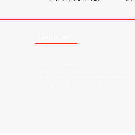
Ulaşım Bilgileri
Telefon :
0850 303 7 300
Mail :
info@aksoytuning.com
Adres :
Merkez Mah. Gaziosmanpaşa Cad. No: 28
30 İç Kapı No: 1 Güngören İstanbul