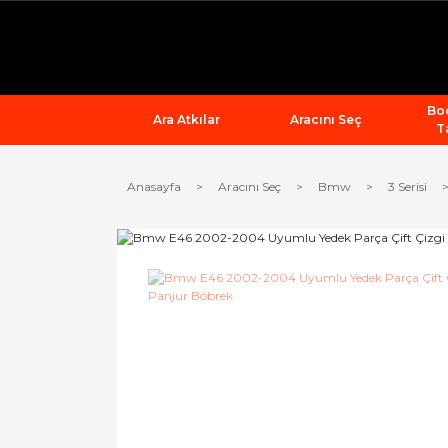
Bod
Ara Atkılar
Aracını Seç
T
Anasayfa
Aracını Seç
Bmw
3 Serisi