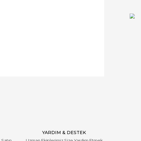
YARDIM & DESTEK
i Satın
Uzman Ekiplerimiz Size Yardım Etmek