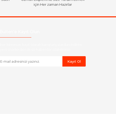
için Her zaman Hazırlar
Bülten'e Kayıt Olun
ber listemize kayıt olarak kampanyalardan,indirim
yeni ürünlerden ilk siz haberdar olabilirsiniz.
Kayıt Ol