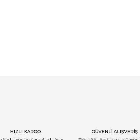
Bu ürüne ilk yorumu siz yapın!
Yorum Yaz
HIZLI KARGO
GÜVENLİ ALIŞVERİŞ
'a Kadar verilen Kargolarda Aynı
256bit SSL Sertifikası ile Güvenl