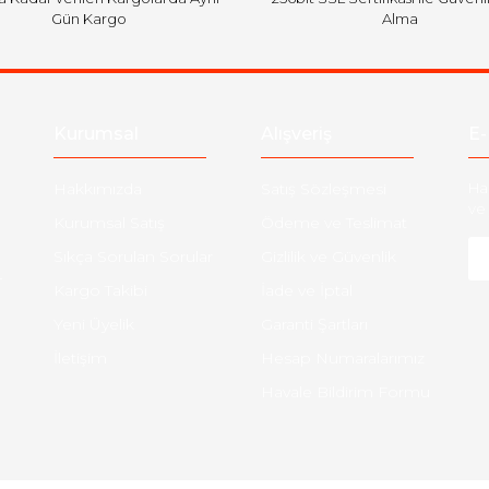
Gün Kargo
Alma
Kurumsal
Alışveriş
E-
Hakkımızda
Satış Sözleşmesi
Ha
ve 
Kurumsal Satış
Ödeme ve Teslimat
Sıkça Sorulan Sorular
Gizlilik ve Güvenlik
-
Kargo Takibi
İade ve İptal
Yeni Üyelik
Garanti Şartları
İletişim
Hesap Numaralarımız
Havale Bildirim Formu