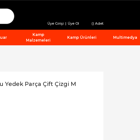
Üye Girişi
|
Üye Ol
(
) Adet
Kamp
suar
Kamp Ürünleri
Multimedya
Malzemeleri
Yedek Parça Çift Çizgi M