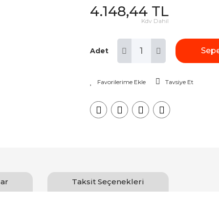
4.148,44 TL
Kdv Dahil
Sepe
Adet
Tavsiye Et
ar
Taksit Seçenekleri