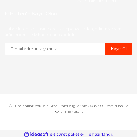
Havale Bildirim Formu
E-Bülten'e Kayıt Olun
Haber listemize kayıt olarak kampanyalardan,indirim ve yeni
ürünlerden ilk siz haberdar olabilirsiniz.
Kayıt Ol
© Tüm hakları saklıdır. Kredi kartı bilgileriniz 256bit SSL sertifikası ile
korunmaktadır.
ile
ideasoft
e-