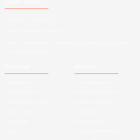
Ulaşım Bilgileri
Telefon :
0850 303 7 300
Mail :
info@aksoytuning.com
Adres :
Merkez Mah. Gaziosmanpaşa Cad. No: 28-30 İç Kapı
No: 1 Güngören İstanbul
Kurumsal
Alışveriş
Hakkımızda
Satış Sözleşmesi
Kurumsal Satış
Ödeme ve Teslimat
Sıkça Sorulan Sorular
Gizlilik ve Güvenlik
Kargo Takibi
İade ve İptal
Yeni Üyelik
Garanti Şartları
İletişim
Hesap Numaralarımız