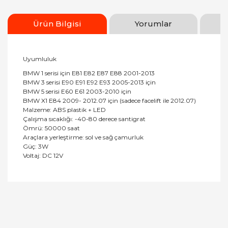
Ürün Bilgisi
Yorumlar
Uyumluluk
BMW 1 serisi için E81 E82 E87 E88 2001-2013
BMW 3 serisi E90 E91 E92 E93 2005-2013 için
BMW 5 serisi E60 E61 2003-2010 için
BMW X1 E84 2009- 2012.07 için (sadece facelift ile 2012.07)
Malzeme: ABS plastik + LED
Çalışma sıcaklığı: -40-80 derece santigrat
Ömrü: 50000 saat
Araçlara yerleştirme: sol ve sağ çamurluk
Güç: 3W
Voltaj: DC 12V
Bu ürüne ilk yorumu siz yapın!
Yorum Yaz