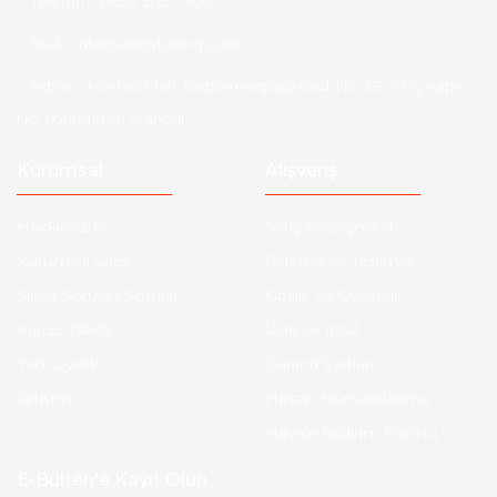
Telefon :
0850 303 7 300
Mail :
info@aksoytuning.com
Adres :
Merkez Mah. Gaziosmanpaşa Cad. No: 28-30 İç Kapı
No: 1 Güngören İstanbul
Kurumsal
Alışveriş
Hakkımızda
Satış Sözleşmesi
Kurumsal Satış
Ödeme ve Teslimat
Sıkça Sorulan Sorular
Gizlilik ve Güvenlik
Kargo Takibi
İade ve İptal
Yeni Üyelik
Garanti Şartları
İletişim
Hesap Numaralarımız
Havale Bildirim Formu
E-Bülten'e Kayıt Olun