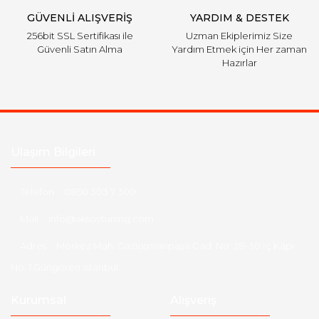
GÜVENLİ ALIŞVERİŞ
YARDIM & DESTEK
256bit SSL Sertifikası ile
Uzman Ekiplerimiz Size
Güvenli Satın Alma
Yardım Etmek için Her zaman
Hazırlar
Ulaşım Bilgileri
Telefon :
0850 303 7 300
Mail :
info@aksoytuning.com
Adres :
Merkez Mah. Gaziosmanpaşa Cad. No: 28-30 İç Kapı
No: 1 Güngören İstanbul
Kurumsal
Alışveriş