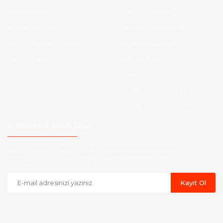
Hakkımızda
Satış Sözleşmesi
Kurumsal Satış
Ödeme ve Teslimat
Sıkça Sorulan Sorular
Gizlilik ve Güvenlik
Kargo Takibi
İade ve İptal
Yeni Üyelik
Garanti Şartları
İletişim
Hesap Numaralarımız
Havale Bildirim Formu
E-Bülten'e Kayıt Olun
Haber listemize kayıt olarak kampanyalardan,indirim ve yeni
ürünlerden ilk siz haberdar olabilirsiniz.
Kayıt Ol