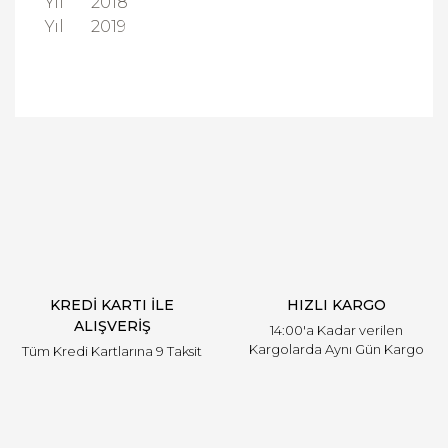
Yıl
2018
Yıl
2019
Bu ürüne ilk yorumu siz yapın!
Yorum Yaz
KREDİ KARTI İLE
HIZLI KARGO
ALIŞVERİŞ
14:00'a Kadar verilen
Kargolarda Aynı Gün Kargo
Tüm Kredi Kartlarına 9 Taksit