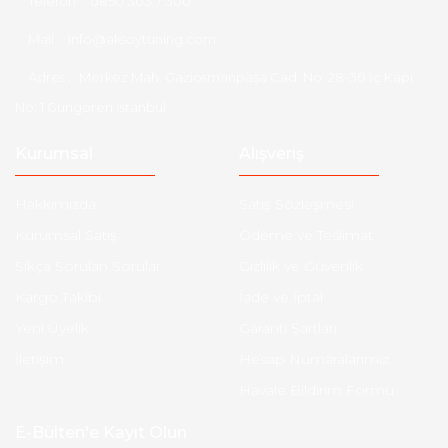
Telefon :
0850 303 7 300
Mail :
info@aksoytuning.com
Adres :
Merkez Mah. Gaziosmanpaşa Cad. No: 28-30 İç Kapı
No: 1 Güngören İstanbul
Kurumsal
Alışveriş
Hakkımızda
Satış Sözleşmesi
Kurumsal Satış
Ödeme ve Teslimat
Sıkça Sorulan Sorular
Gizlilik ve Güvenlik
Kargo Takibi
İade ve İptal
Yeni Üyelik
Garanti Şartları
İletişim
Hesap Numaralarımız
Havale Bildirim Formu
E-Bülten'e Kayıt Olun