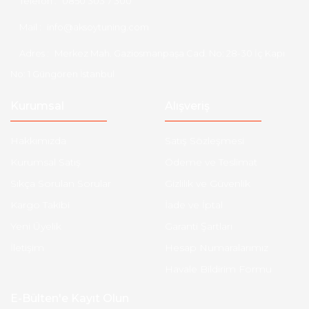
Telefon :
0850 303 7 300
Mail :
info@aksoytuning.com
Adres :
Merkez Mah. Gaziosmanpaşa Cad. No: 28-30 İç Kapı
No: 1 Güngören İstanbul
Kurumsal
Alışveriş
Hakkımızda
Satış Sözleşmesi
Kurumsal Satış
Ödeme ve Teslimat
Sıkça Sorulan Sorular
Gizlilik ve Güvenlik
Kargo Takibi
İade ve İptal
Yeni Üyelik
Garanti Şartları
İletişim
Hesap Numaralarımız
Havale Bildirim Formu
E-Bülten'e Kayıt Olun