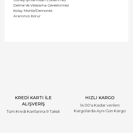
Delme Ve Vidalama Gerektirmez
Kolay Monte/Demonte
Ararcınızı Korur
Bu ürüne ilk yorumu siz yapın!
Yorum Yaz
KREDİ KARTI İLE
HIZLI KARGO
ALIŞVERİŞ
14:00'a Kadar verilen
Kargolarda Aynı Gün Kargo
Tüm Kredi Kartlarına 9 Taksit