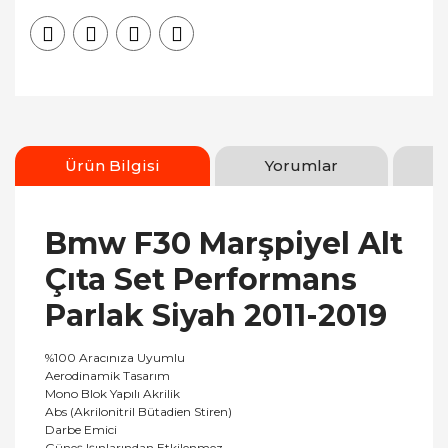
Ürün Bilgisi
Yorumlar
Bmw F30 Marşpiyel Alt
Çıta Set Performans
Parlak Siyah 2011-2019
%100 Aracınıza Uyumlu
Aerodinamik Tasarım
Mono Blok Yapılı Akrilik
Abs (Akrilonitril Bütadien Stiren)
Darbe Emici
Güneş Işınlarından Etkilenmez