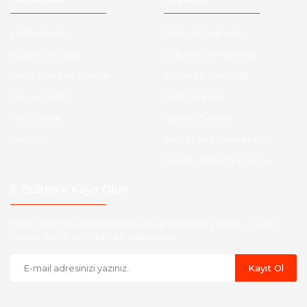
Hakkımızda
Satış Sözleşmesi
Kurumsal Satış
Ödeme ve Teslimat
Sıkça Sorulan Sorular
Gizlilik ve Güvenlik
Kargo Takibi
İade ve İptal
Yeni Üyelik
Garanti Şartları
İletişim
Hesap Numaralarımız
Havale Bildirim Formu
E-Bülten'e Kayıt Olun
Haber listemize kayıt olarak kampanyalardan,indirim ve yeni
ürünlerden ilk siz haberdar olabilirsiniz.
Kayıt Ol