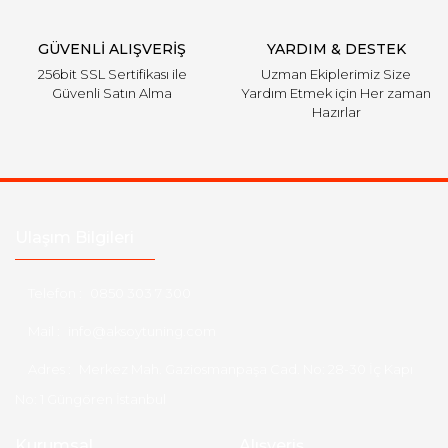
GÜVENLİ ALIŞVERİŞ
YARDIM & DESTEK
256bit SSL Sertifikası ile
Uzman Ekiplerimiz Size
Güvenli Satın Alma
Yardım Etmek için Her zaman
Hazırlar
Ulaşım Bilgileri
Telefon :
0850 303 7 300
Mail :
info@aksoytuning.com
Adres :
Merkez Mah. Gaziosmanpaşa Cad. No: 28-30 İç Kapı
No: 1 Güngören İstanbul
Kurumsal
Alışveriş