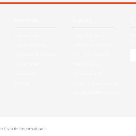
Kurumsal
Alışveriş
E-
Hakkımızda
Satış Sözleşmesi
Ha
ve 
Kurumsal Satış
Ödeme ve Teslimat
Sıkça Sorulan Sorular
Gizlilik ve Güvenlik
-
Kargo Takibi
İade ve İptal
Yeni Üyelik
Garanti Şartları
İletişim
Hesap Numaralarımız
Havale Bildirim Formu
ertifikası ile korunmaktadır.