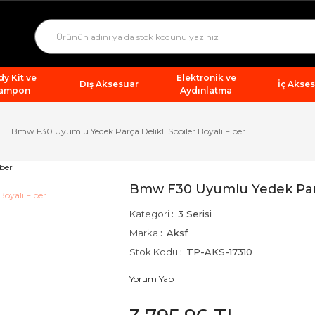
y Kit ve
Elektronik ve
Dış Aksesuar
İç Akse
ampon
Aydınlatma
Bmw F30 Uyumlu Yedek Parça Delikli Spoiler Boyalı Fiber
Bmw F30 Uyumlu Yedek Parça
Kategori
3 Serisi
Marka
Aksf
Stok Kodu
TP-AKS-17310
Yorum Yap