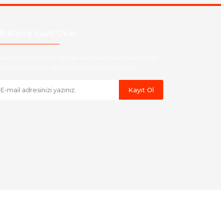
Bülten'e Kayıt Olun
ber listemize kayıt olarak kampanyalardan,indirim
yeni ürünlerden ilk siz haberdar olabilirsiniz.
Kayıt Ol