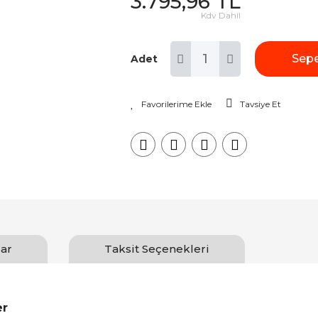
3.795,96 TL
Kdv Dahil
Sepe
Adet
Tavsiye Et
ar
Taksit Seçenekleri
er