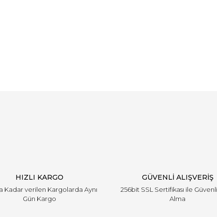
Bu ürüne ilk yorumu siz yapın!
Yorum Yaz
HIZLI KARGO
GÜVENLİ ALIŞVERİŞ
'a Kadar verilen Kargolarda Aynı
256bit SSL Sertifikası ile Güvenl
Gün Kargo
Alma