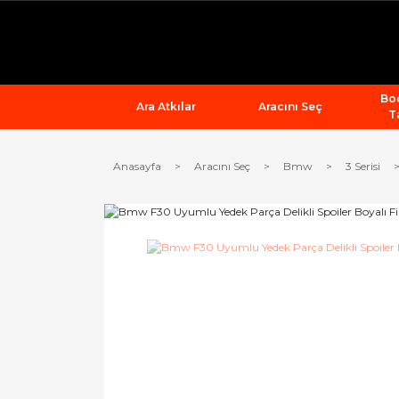
Bod
Ara Atkılar
Aracını Seç
T
Anasayfa
Aracını Seç
Bmw
3 Serisi