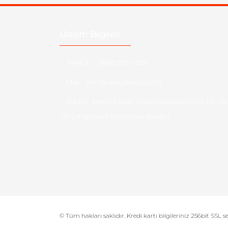
Ulaşım Bilgileri
Telefon :
0850 303 7 300
Mail :
info@aksoytuning.com
Adres :
Merkez Mah. Gaziosmanpaşa Cad. No: 28
30 İç Kapı No: 1 Güngören İstanbul
© Tüm hakları saklıdır. Kredi kartı bilgileriniz 256bit SSL s