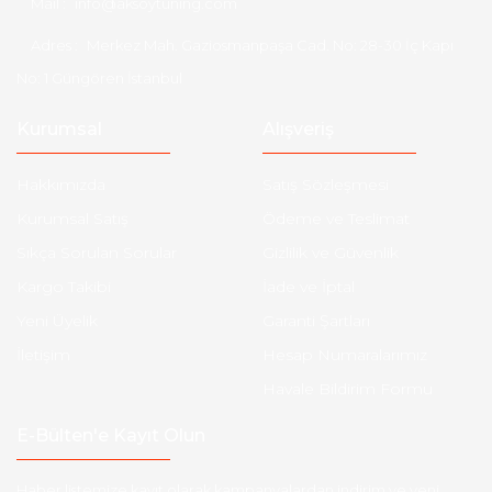
Mail :
info@aksoytuning.com
Adres :
Merkez Mah. Gaziosmanpaşa Cad. No: 28-30 İç Kapı
No: 1 Güngören İstanbul
Kurumsal
Alışveriş
Hakkımızda
Satış Sözleşmesi
Kurumsal Satış
Ödeme ve Teslimat
Sıkça Sorulan Sorular
Gizlilik ve Güvenlik
Kargo Takibi
İade ve İptal
Yeni Üyelik
Garanti Şartları
İletişim
Hesap Numaralarımız
Havale Bildirim Formu
E-Bülten'e Kayıt Olun
Haber listemize kayıt olarak kampanyalardan,indirim ve yeni