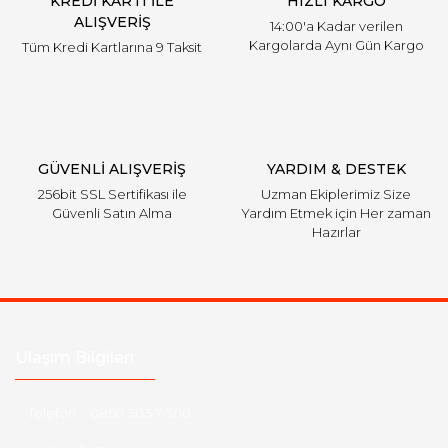
KREDİ KARTI İLE
HIZLI KARGO
ALIŞVERİŞ
14:00'a Kadar verilen
Kargolarda Aynı Gün Kargo
Tüm Kredi Kartlarına 9 Taksit
GÜVENLİ ALIŞVERİŞ
YARDIM & DESTEK
256bit SSL Sertifikası ile
Uzman Ekiplerimiz Size
Güvenli Satın Alma
Yardım Etmek için Her zaman
Hazırlar
Ulaşım Bilgileri
Telefon :
0850 303 7 300