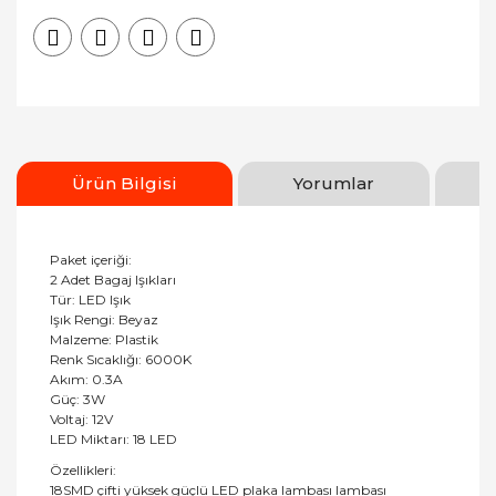
Ürün Bilgisi
Yorumlar
Paket içeriği:
2 Adet Bagaj Işıkları
Tür: LED Işık
Işık Rengi: Beyaz
Malzeme: Plastik
Renk Sıcaklığı: 6000K
Akım: 0.3A
Güç: 3W
Voltaj: 12V
LED Miktarı: 18 LED
Özellikleri:
18SMD çifti yüksek güçlü LED plaka lambası lambası