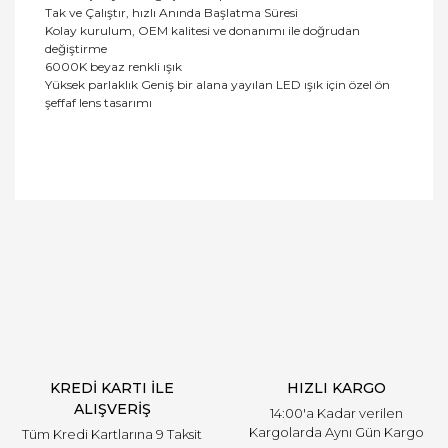
Tak ve Çalıştır, hızlı Anında Başlatma Süresi
Kolay kurulum, OEM kalitesi ve donanımı ile doğrudan
değiştirme
6000K beyaz renkli ışık
Yüksek parlaklık Geniş bir alana yayılan LED ışık için özel ön
şeffaf lens tasarımı
Bu ürüne ilk yorumu siz yapın!
Yorum Yaz
KREDİ KARTI İLE
HIZLI KARGO
ALIŞVERİŞ
14:00'a Kadar verilen
Kargolarda Aynı Gün Kargo
Tüm Kredi Kartlarına 9 Taksit