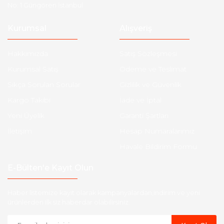
No: 1 Güngören İstanbul
Kurumsal
Alışveriş
Hakkımızda
Satış Sözleşmesi
Kurumsal Satış
Ödeme ve Teslimat
Sıkça Sorulan Sorular
Gizlilik ve Güvenlik
Kargo Takibi
İade ve İptal
Yeni Üyelik
Garanti Şartları
İletişim
Hesap Numaralarımız
Havale Bildirim Formu
E-Bülten'e Kayıt Olun
Haber listemize kayıt olarak kampanyalardan,indirim ve yeni
ürünlerden ilk siz haberdar olabilirsiniz.