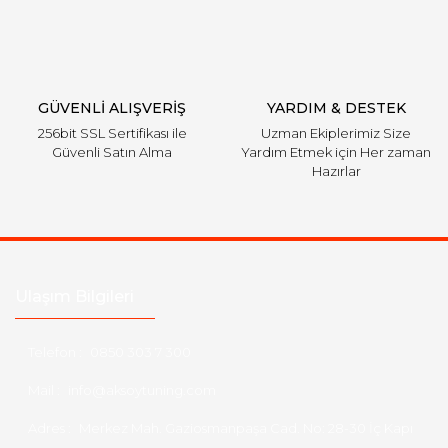
GÜVENLİ ALIŞVERİŞ
YARDIM & DESTEK
256bit SSL Sertifikası ile
Uzman Ekiplerimiz Size
Güvenli Satın Alma
Yardım Etmek için Her zaman
Hazırlar
Ulaşım Bilgileri
Telefon :
0850 303 7 300
Mail :
info@aksoytuning.com
Adres :
Merkez Mah. Gaziosmanpaşa Cad. No: 28-30 İç Kapı