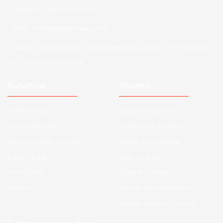
Telefon :
0850 303 7 300
Mail :
info@aksoytuning.com
Adres :
Merkez Mah. Gaziosmanpaşa Cad. No: 28-30 İç Kapı
No: 1 Güngören İstanbul
Kurumsal
Alışveriş
Hakkımızda
Satış Sözleşmesi
Kurumsal Satış
Ödeme ve Teslimat
Sıkça Sorulan Sorular
Gizlilik ve Güvenlik
Kargo Takibi
İade ve İptal
Yeni Üyelik
Garanti Şartları
İletişim
Hesap Numaralarımız
Havale Bildirim Formu